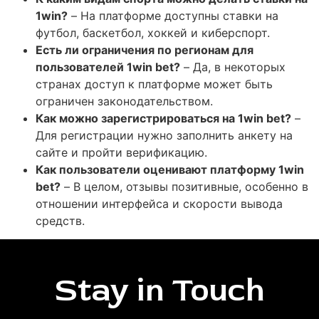
1win?
– На платформе доступны ставки на
футбол, баскетбол, хоккей и киберспорт.
Есть ли ограничения по регионам для
пользователей 1win bet?
– Да, в некоторых
странах доступ к платформе может быть
ограничен законодательством.
Как можно зарегистрироваться на 1win bet?
–
Для регистрации нужно заполнить анкету на
сайте и пройти верификацию.
Как пользователи оценивают платформу 1win
bet?
– В целом, отзывы позитивные, особенно в
отношении интерфейса и скорости вывода
средств.
Stay in Touch