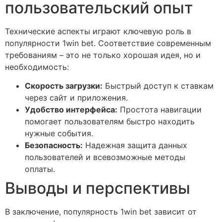
пользовательский опыт
Технические аспекты играют ключевую роль в
популярности 1win bet. Соответствие современным
требованиям – это не только хорошая идея, но и
необходимость:
Скорость загрузки:
Быстрый доступ к ставкам
через сайт и приложения.
Удобство интерфейса:
Простота навигации
помогает пользователям быстро находить
нужные события.
Безопасность:
Надежная защита данных
пользователей и всевозможные методы
оплаты.
Выводы и перспективы
В заключение, популярность 1win bet зависит от