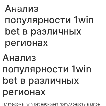
Анализ
популярности 1win
bet в различных
регионах
Анализ
популярности 1win
bet в различных
регионах
Платформа 1win bet набирает популярность в мире