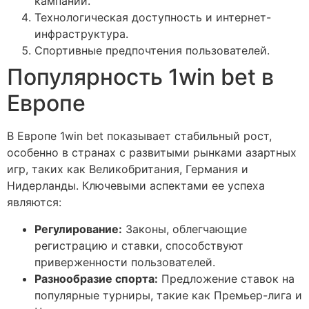
кампании.
Технологическая доступность и интернет-
инфраструктура.
Спортивные предпочтения пользователей.
Популярность 1win bet в
Европе
В Европе 1win bet показывает стабильный рост,
особенно в странах с развитыми рынками азартных
игр, таких как Великобритания, Германия и
Нидерланды. Ключевыми аспектами ее успеха
являются:
Регулирование:
Законы, облегчающие
регистрацию и ставки, способствуют
приверженности пользователей.
Разнообразие спорта:
Предложение ставок на
популярные турниры, такие как Премьер-лига и