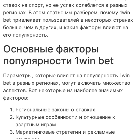
ставок на спорт, но ее успех колеблется в разных
регионах. В этом статье мы разберем, почему 1win
bet привлекает пользователей в некоторых странах
больше, чем в других, и какие факторы влияют на
его популярность.
Основные факторы
популярности 1win bet
Параметры, которые влияют на популярность 1win
bet в разных регионах, могут включать множество
аспектов. Вот некоторые из наиболее значимых
факторов:
Региональные законы о ставках.
Культурные особенности и отношение к
азартным играм.
Маркетинговые стратегии и рекламные