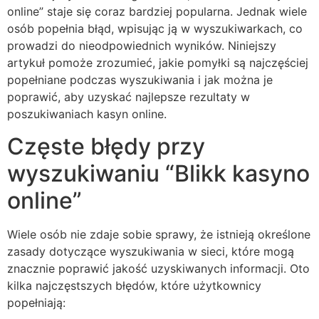
online” staje się coraz bardziej popularna. Jednak wiele
osób popełnia błąd, wpisując ją w wyszukiwarkach, co
prowadzi do nieodpowiednich wyników. Niniejszy
artykuł pomoże zrozumieć, jakie pomyłki są najczęściej
popełniane podczas wyszukiwania i jak można je
poprawić, aby uzyskać najlepsze rezultaty w
poszukiwaniach kasyn online.
Częste błędy przy
wyszukiwaniu “Blikk kasyno
online”
Wiele osób nie zdaje sobie sprawy, że istnieją określone
zasady dotyczące wyszukiwania w sieci, które mogą
znacznie poprawić jakość uzyskiwanych informacji. Oto
kilka najczęstszych błędów, które użytkownicy
popełniają: