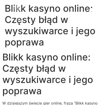
Blikk kasyno online:
Częsty błąd w
wyszukiwarce i jego
poprawa
Blikk kasyno online:
Częsty błąd w
wyszukiwarce i jego
poprawa
W dzisiejszym świecie gier online, fraza “Blikk kasyno