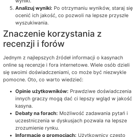
wyniki.
Analizuj wyniki:
Po otrzymaniu wyników, staraj się
ocenić ich jakość, co pozwoli na lepsze przyszłe
wyszukiwania.
Znaczenie korzystania z
recenzji i forów
Jednym z najlepszych źródeł informacji o kasynach
online są recenzje i fora internetowe. Wiele osób dzieli
się swoimi doświadczeniami, co może być niezwykle
pomocne. Oto, co warto wiedzieć:
Opinie użytkowników:
Prawdziwe doświadczenia
innych graczy mogą dać ci lepszy wgląd w jakość
kasyna.
Debaty na forach:
Możliwość zadawania pytań i
uczestniczenia w dyskusjach pozwala na lepsze
zrozumienie rynku.
Informacje o promocjach:
Użytkownicy często