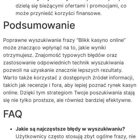
dzielą się bieżącymi ofertami i promocjami, co
może przynieść korzyści finansowe.
Podsumowanie
Poprawne wyszukiwanie frazy “Blikk kasyno online”
może znacząco wpłynąć na to, jakie wyniki
otrzymujesz. Znajomość typowych błędów oraz
zastosowanie odpowiednich technik wyszukiwania
pozwoli na uzyskanie znacznie lepszych rezultaty.
Warto także korzystać z dostępnych źródeł informacji,
takich jak recenzje i fora, aby lepiej poznać rynek kasyn
online. Dzięki tym strategiom Twoje poszukiwania stają
się nie tylko prostsze, ale również bardziej efektywne.
FAQ
Jakie są najczęstsze błędy w wyszukiwaniu?
Użytkownicy często stosują zbyt ogólne frazy, nie