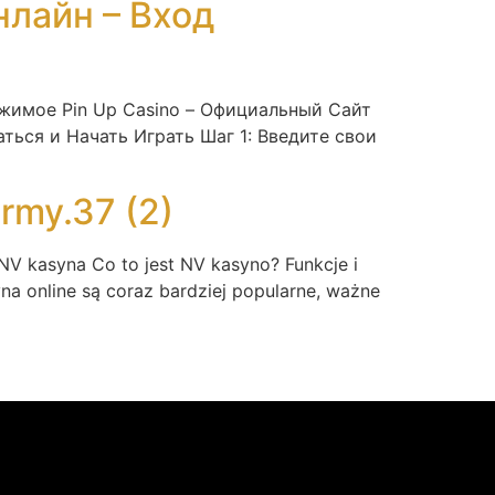
нлайн – Вход
имое Pin Up Casino – Официальный Сайт
ться и Начать Играть Шаг 1: Введите свои
rmy.37 (2)
kasyna Co to jest NV kasyno? Funkcje i
na online są coraz bardziej popularne, ważne