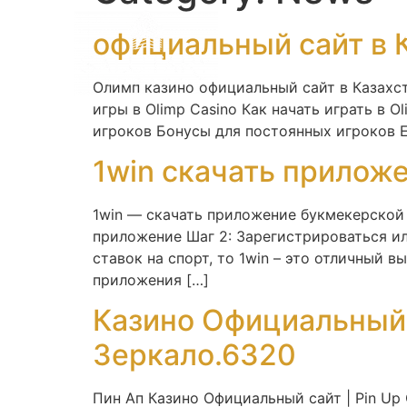
Hom
официальный сайт в К
Олимп казино официальный сайт в Казахст
игры в Olimp Casino Как начать играть в O
игроков Бонусы для постоянных игроков Е
1win скачать прилож
1win — скачать приложение букмекерско
приложение Шаг 2: Зарегистрироваться ил
ставок на спорт, то 1win – это отличный 
приложения […]
Казино Официальный с
Зеркало.6320
Пин Ап Казино Официальный сайт | Pin Up 