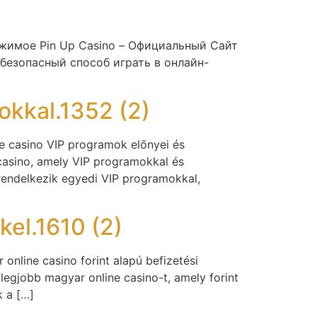
имое Pin Up Casino – Официальный Сайт
безопасный способ играть в онлайн-
okkal.1352 (2)
casino VIP programok előnyei és
asino, amely VIP programokkal és
 rendelkezik egyedi VIP programokkal,
kel.1610 (2)
ine casino forint alapú befizetési
legjobb magyar online casino-t, amely forint
k a […]