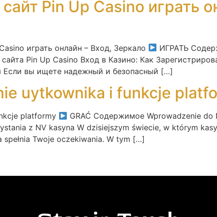
айт Pin Up Casino играть о
Casino играть онлайн – Вход, Зеркало
ИГРАТЬ Содерж
айта Pin Up Casino Вход в Казино: Как Зарегистрирова
я Если вы ищете надежный и безопасный […]
e uytkownika i funkcje platfo
nkcje platformy
GRAĆ Содержимое Wprowadzenie do NV 
zystania z NV kasyna W dzisiejszym świecie, w którym kasy
ra spełnia Twoje oczekiwania. W tym […]