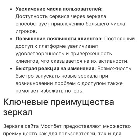
Увеличение числа пользователей:
Доступность сервиса через зеркала
способствует привлечению большего числа
игроков.
Повышение лояльности клиентов:
Постоянный
доступ к платформе увеличивает
удовлетворенность и приверженность
клиентов, что сказывается на их активности.
Быстрая реакция на изменения:
Возможность
быстро запускать новые зеркала при
возникновении проблем с доступом также
помогает избежать потерь.
Ключевые преимущества
зеркал
Зеркала сайта Мостбет предоставляют множество
преимуществ как для пользователей, так и для