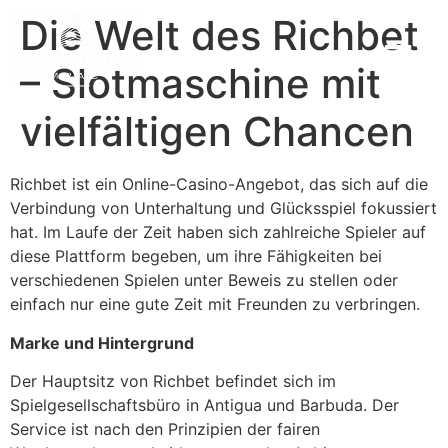
Die Welt des Richbet
– Slotmaschine mit
vielfältigen Chancen
Richbet ist ein Online-Casino-Angebot, das sich auf die
Verbindung von Unterhaltung und Glücksspiel fokussiert
hat. Im Laufe der Zeit haben sich zahlreiche Spieler auf
diese Plattform begeben, um ihre Fähigkeiten bei
verschiedenen Spielen unter Beweis zu stellen oder
einfach nur eine gute Zeit mit Freunden zu verbringen.
Marke und Hintergrund
Der Hauptsitz von Richbet befindet sich im
Spielgesellschaftsbüro in Antigua und Barbuda. Der
Service ist nach den Prinzipien der fairen