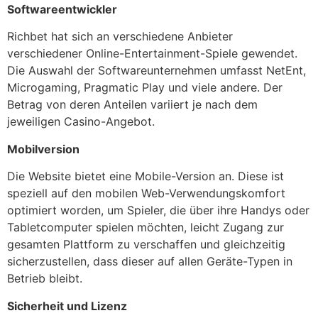
Softwareentwickler
Richbet hat sich an verschiedene Anbieter
verschiedener Online-Entertainment-Spiele gewendet.
Die Auswahl der Softwareunternehmen umfasst NetEnt,
Microgaming, Pragmatic Play und viele andere. Der
Betrag von deren Anteilen variiert je nach dem
jeweiligen Casino-Angebot.
Mobilversion
Die Website bietet eine Mobile-Version an. Diese ist
speziell auf den mobilen Web-Verwendungskomfort
optimiert worden, um Spieler, die über ihre Handys oder
Tabletcomputer spielen möchten, leicht Zugang zur
gesamten Plattform zu verschaffen und gleichzeitig
sicherzustellen, dass dieser auf allen Geräte-Typen in
Betrieb bleibt.
Sicherheit und Lizenz