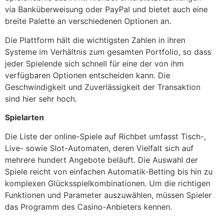
via Banküberweisung oder PayPal und bietet auch eine
breite Palette an verschiedenen Optionen an.
Die Plattform hält die wichtigsten Zahlen in ihren
Systeme im Verhältnis zum gesamten Portfolio, so dass
jeder Spielende sich schnell für eine der von ihm
verfügbaren Optionen entscheiden kann. Die
Geschwindigkeit und Zuverlässigkeit der Transaktion
sind hier sehr hoch.
Spielarten
Die Liste der online-Spiele auf Richbet umfasst Tisch-,
Live- sowie Slot-Automaten, deren Vielfalt sich auf
mehrere hundert Angebote beläuft. Die Auswahl der
Spiele reicht von einfachen Automatik-Betting bis hin zu
komplexen Glücksspielkombinationen. Um die richtigen
Funktionen und Parameter auszuwählen, müssen Spieler
das Programm des Casino-Anbieters kennen.