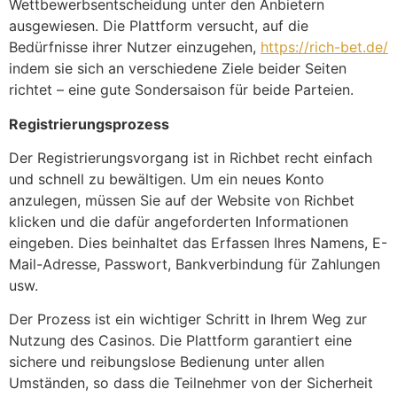
Wettbewerbsentscheidung unter den Anbietern
ausgewiesen. Die Plattform versucht, auf die
Bedürfnisse ihrer Nutzer einzugehen,
https://rich-bet.de/
indem sie sich an verschiedene Ziele beider Seiten
richtet – eine gute Sondersaison für beide Parteien.
Registrierungsprozess
Der Registrierungsvorgang ist in Richbet recht einfach
und schnell zu bewältigen. Um ein neues Konto
anzulegen, müssen Sie auf der Website von Richbet
klicken und die dafür angeforderten Informationen
eingeben. Dies beinhaltet das Erfassen Ihres Namens, E-
Mail-Adresse, Passwort, Bankverbindung für Zahlungen
usw.
Der Prozess ist ein wichtiger Schritt in Ihrem Weg zur
Nutzung des Casinos. Die Plattform garantiert eine
sichere und reibungslose Bedienung unter allen
Umständen, so dass die Teilnehmer von der Sicherheit