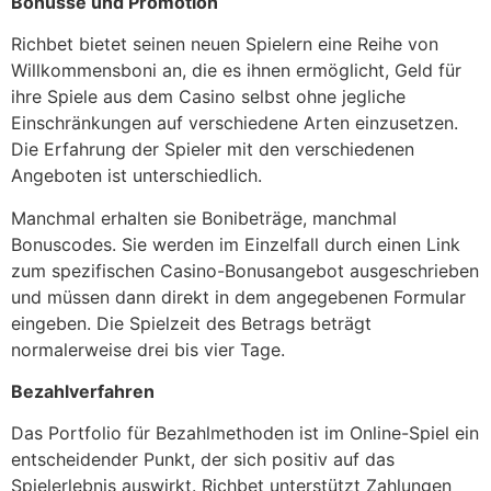
Bonusse und Promotion
Richbet bietet seinen neuen Spielern eine Reihe von
Willkommensboni an, die es ihnen ermöglicht, Geld für
ihre Spiele aus dem Casino selbst ohne jegliche
Einschränkungen auf verschiedene Arten einzusetzen.
Die Erfahrung der Spieler mit den verschiedenen
Angeboten ist unterschiedlich.
Manchmal erhalten sie Bonibeträge, manchmal
Bonuscodes. Sie werden im Einzelfall durch einen Link
zum spezifischen Casino-Bonusangebot ausgeschrieben
und müssen dann direkt in dem angegebenen Formular
eingeben. Die Spielzeit des Betrags beträgt
normalerweise drei bis vier Tage.
Bezahlverfahren
Das Portfolio für Bezahlmethoden ist im Online-Spiel ein
entscheidender Punkt, der sich positiv auf das
Spielerlebnis auswirkt. Richbet unterstützt Zahlungen