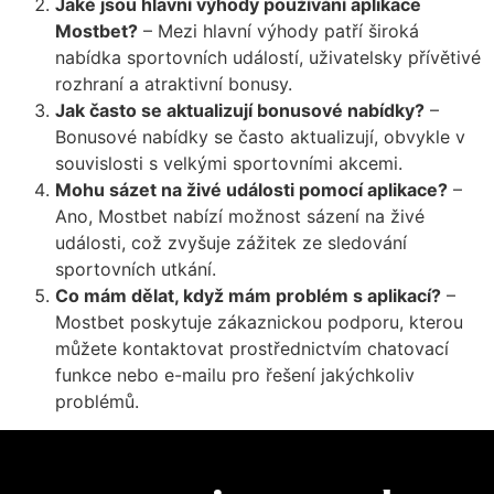
Jaké jsou hlavní výhody používání aplikace
Mostbet?
– Mezi hlavní výhody patří široká
nabídka sportovních událostí, uživatelsky přívětivé
rozhraní a atraktivní bonusy.
Jak často se aktualizují bonusové nabídky?
–
Bonusové nabídky se často aktualizují, obvykle v
souvislosti s velkými sportovními akcemi.
Mohu sázet na živé události pomocí aplikace?
–
Ano, Mostbet nabízí možnost sázení na živé
události, což zvyšuje zážitek ze sledování
sportovních utkání.
Co mám dělat, když mám problém s aplikací?
–
Mostbet poskytuje zákaznickou podporu, kterou
můžete kontaktovat prostřednictvím chatovací
funkce nebo e-mailu pro řešení jakýchkoliv
problémů.