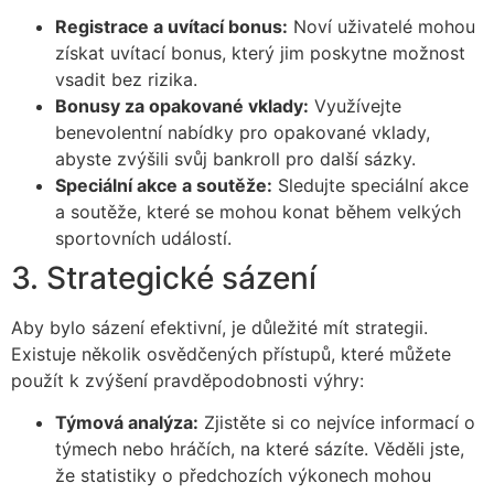
Registrace a uvítací bonus:
Noví uživatelé mohou
získat uvítací bonus, který jim poskytne možnost
vsadit bez rizika.
Bonusy za opakované vklady:
Využívejte
benevolentní nabídky pro opakované vklady,
abyste zvýšili svůj bankroll pro další sázky.
Speciální akce a soutěže:
Sledujte speciální akce
a soutěže, které se mohou konat během velkých
sportovních událostí.
3. Strategické sázení
Aby bylo sázení efektivní, je důležité mít strategii.
Existuje několik osvědčených přístupů, které můžete
použít k zvýšení pravděpodobnosti výhry:
Týmová analýza:
Zjistěte si co nejvíce informací o
týmech nebo hráčích, na které sázíte. Věděli jste,
že statistiky o předchozích výkonech mohou