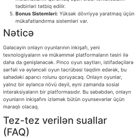
tədbirləri tətbiq edilir.
Bonus Sistemləri:
Yüksək dövriyyə yaratmaq üçün
mükafatlandırma sistemləri var.
Nəticə
Gələcəyin onlayn oyunlarının inkişafı, yeni
texnologiyaların və mükəmməl platformaların təsiri ilə
daha da genişlənəcək. Pinco oyun saytları, istifadəçilərə
sərfəli və əyləncəli oyun təcrübəsi təqdim edərək, bu
sahədəki aparıcı rolunu qoruyacaq. Onlayn oyunlar,
yalnız bir əyləncə növü deyil, eyni zamanda sosial
interaksiyaların bir platformasıdır. Bu səbəbdən, onlayn
oyunların inkişafını izləmək bütün oyunsevərlər üçün
maraqlı olacaq.
Tez-tez verilən suallar
(FAQ)