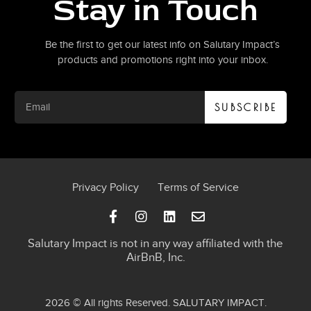
Stay in Touch
Be the first to get our latest info on Salutary Impact’s
products and promotions right into your inbox.
SUBSCRIBE
Privacy Policy
Terms of Service
Salutary Impact is not in any way affiliated with the
AirBnB, Inc.
2026 © All rights Reserved.
SALUTARY IMPACT
.