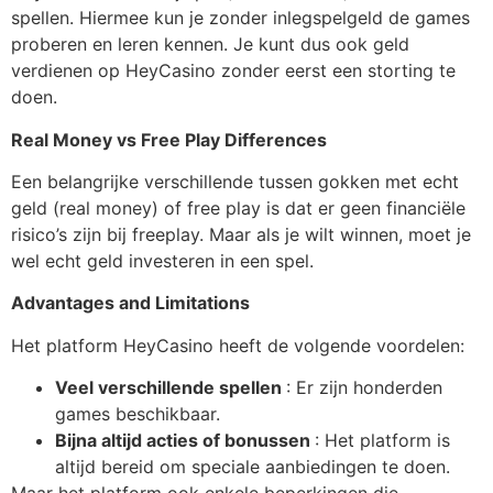
spellen. Hiermee kun je zonder inlegspelgeld de games
proberen en leren kennen. Je kunt dus ook geld
verdienen op HeyCasino zonder eerst een storting te
doen.
Real Money vs Free Play Differences
Een belangrijke verschillende tussen gokken met echt
geld (real money) of free play is dat er geen financiële
risico’s zijn bij freeplay. Maar als je wilt winnen, moet je
wel echt geld investeren in een spel.
Advantages and Limitations
Het platform HeyCasino heeft de volgende voordelen:
Veel verschillende spellen
: Er zijn honderden
games beschikbaar.
Bijna altijd acties of bonussen
: Het platform is
altijd bereid om speciale aanbiedingen te doen.