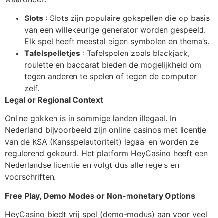
Slots
: Slots zijn populaire gokspellen die op basis
van een willekeurige generator worden gespeeld.
Elk spel heeft meestal eigen symbolen en thema’s.
Tafelspelletjes
: Tafelspelen zoals blackjack,
roulette en baccarat bieden de mogelijkheid om
tegen anderen te spelen of tegen de computer
zelf.
Legal or Regional Context
Online gokken is in sommige landen illegaal. In
Nederland bijvoorbeeld zijn online casinos met licentie
van de KSA (Kansspelautoriteit) legaal en worden ze
regulerend gekeurd. Het platform HeyCasino heeft een
Nederlandse licentie en volgt dus alle regels en
voorschriften.
Free Play, Demo Modes or Non-monetary Options
HeyCasino biedt vrij spel (demo-modus) aan voor veel