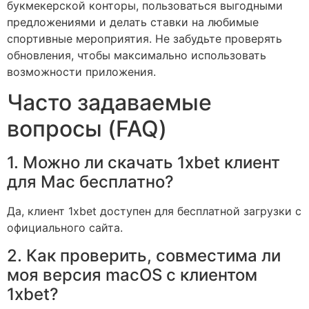
букмекерской конторы, пользоваться выгодными
предложениями и делать ставки на любимые
спортивные мероприятия. Не забудьте проверять
обновления, чтобы максимально использовать
возможности приложения.
Часто задаваемые
вопросы (FAQ)
1. Можно ли скачать 1xbet клиент
для Mac бесплатно?
Да, клиент 1xbet доступен для бесплатной загрузки с
официального сайта.
2. Как проверить, совместима ли
моя версия macOS с клиентом
1xbet?