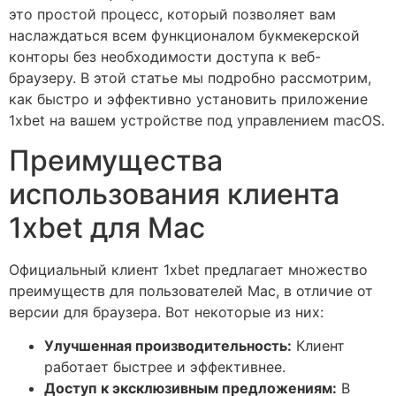
это простой процесс, который позволяет вам
наслаждаться всем функционалом букмекерской
конторы без необходимости доступа к веб-
браузеру. В этой статье мы подробно рассмотрим,
как быстро и эффективно установить приложение
1xbet на вашем устройстве под управлением macOS.
Преимущества
использования клиента
1xbet для Mac
Официальный клиент 1xbet предлагает множество
преимуществ для пользователей Mac, в отличие от
версии для браузера. Вот некоторые из них:
Улучшенная производительность:
Клиент
работает быстрее и эффективнее.
Доступ к эксклюзивным предложениям:
В