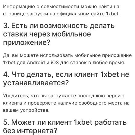
Информацию о совместимости можно найти на
странице загрузки на официальном сайте 1xbet.
3. Есть ли возможность делать
ставки через мобильное
приложение?
Да, вы можете использовать мобильное приложение
1xbet для Android и iOS для ставок в любое время.
4. Что делать, если клиент 1xbet не
устанавливается?
Убедитесь, что вы загружаете последнюю версию
клиента и проверяете наличие свободного места на
вашем устройстве.
5. Может ли клиент 1xbet работать
без интернета?