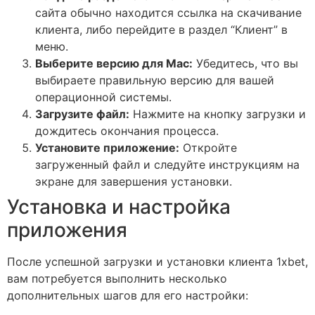
сайта обычно находится ссылка на скачивание
клиента, либо перейдите в раздел “Клиент” в
меню.
Выберите версию для Mac:
Убедитесь, что вы
выбираете правильную версию для вашей
операционной системы.
Загрузите файл:
Нажмите на кнопку загрузки и
дождитесь окончания процесса.
Установите приложение:
Откройте
загруженный файл и следуйте инструкциям на
экране для завершения установки.
Установка и настройка
приложения
После успешной загрузки и установки клиента 1xbet,
вам потребуется выполнить несколько
дополнительных шагов для его настройки: