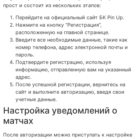
прост и состоит из нескольких этапов:
Перейдите на официальный сайт БК Pin Up.
Нажмите на кнопку “Регистрация”,
расположенную на главной странице.
Введите все необходимые данные, такие как
номер телефона, адрес электронной почты и
пароль.
Подтвердите регистрацию, используя
информацию, отправленную вам на указанный
адрес.
После успешной регистрации, вернитесь на
сайт и выполните авторизацию, введя свои
учетные данные.
Настройка уведомлений о
матчах
После авторизации можно приступать к настройке