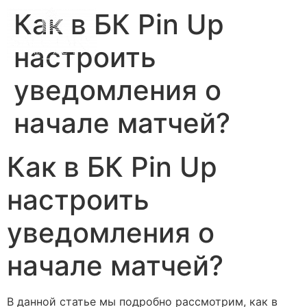
Как в БК Pin Up
настроить
уведомления о
начале матчей?
Как в БК Pin Up
настроить
уведомления о
начале матчей?
В данной статье мы подробно рассмотрим, как в