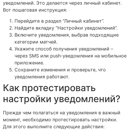
уведомлений. Это делается через личный кабинет.
Вот пошаговая инструкция:
Перейдите в раздел “Личный кабинет”.
Найдите вкладку “Настройки уведомлений”.
Включите уведомления, выбрав подходящие
категории матчей.
Укажите способ получения уведомлений –
через SMS или push-уведомления на мобильное
приложение.
Сохраните изменения и проверьте, что
уведомления работают.
Как протестировать
настройки уведомлений?
Прежде чем полагаться на уведомления в важный
момент, необходимо протестировать настройки.
Для этого выполните следующие действия: