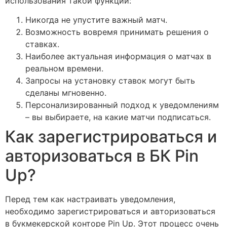
использования такой функции:
Никогда не упустите важный матч.
Возможность вовремя принимать решения о
ставках.
Наиболее актуальная информация о матчах в
реальном времени.
Запросы на установку ставок могут быть
сделаны мгновенно.
Персонализированный подход к уведомлениям
– вы выбираете, на какие матчи подписаться.
Как зарегистрироваться и
авторизоваться в БК Pin
Up?
Перед тем как настраивать уведомления,
необходимо зарегистрироваться и авторизоваться
в букмекерской конторе Pin Up. Этот процесс очень