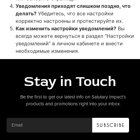
Уведомления приходят слишком поздно, что
делать?
Убедитесь, что все настройки
корректно настроены и протестируйте их.
Как изменить настройки уведомлений?
Вы
всегда можете вернуться в раздел “Настройки
уведомлений” в личном кабинете и внести
необходимые изменения.
Stay in Touch
Be the first to get our latest info on Salutary Impact’s
products and promotions right into your inbox.
SUBSCRIBE