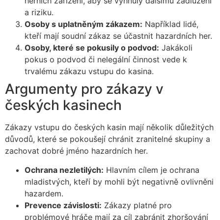
herních zařízení, aby se vyhnuly dalšímu zadlužení
a riziku.
Osoby s uplatněným zákazem:
Například lidé,
kteří mají soudní zákaz se účastnit hazardních her.
Osoby, které se pokusily o podvod:
Jakákoli
pokus o podvod či nelegální činnost vede k
trvalému zákazu vstupu do kasina.
Argumenty pro zákazy v
českých kasinech
Zákazy vstupu do českých kasin mají několik důležitých
důvodů, které se pokoušejí chránit zranitelné skupiny a
zachovat dobré jméno hazardních her.
Ochrana nezletilých:
Hlavním cílem je ochrana
mladistvých, kteří by mohli být negativně ovlivněni
hazardem.
Prevence závislosti:
Zákazy platné pro
problémové hráče mají za cíl zabránit zhoršování