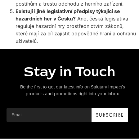
postihům a trestu odchodu z herního zařízení.
Existují i jiné legislativní předpisy týkající se
hazardních her v Česku?
Ano, česká legislativa
reguluje hazardní hry prostřednictvím zákonů,
které mají za cíl zajistit odpovědné hraní a ochranu
uživatelů.
Stay in Touch
Be the first to get our latest info on Salutary Impact’s
products and promotions right into your inbox.
SUBSCRIBE