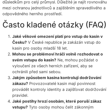
důsledkům pro celý průmysl. Důležité je najít rovnováhu
mezi ochranou jednotlivců a zajištěním spravedlivého a
odpovědného herního prostředí.
Často kladené otázky (FAQ)
Jaké věkové omezení platí pro vstup do kasin v
Česku?
V České republice je zakázán vstup do
kasin pro osoby mladší 18 let.
Mohou se problémoví hráči volně rozhodovat o
svém vstupu do kasin?
Ne, mohou požádat o
vyloučení ze všech herních zařízení, aby se
ochránili před sami sebou.
Jakým způsobem kasina kontrolují dodržování
zákazu?
Provozovatelé kasin mají povinnost
provádět kontroly identity a zajišťovat dodržování
pravidel.
Jaké postihy hrozí osobám, které poruší zákaz
vstupu?
Tyto osoby mohou čelit zákonným