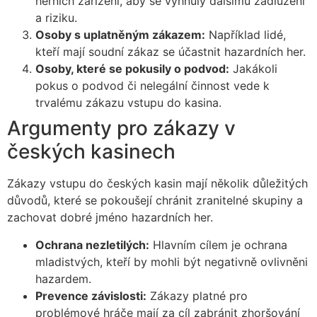
herních zařízení, aby se vyhnuly dalšímu zadlužení
a riziku.
Osoby s uplatněným zákazem:
Například lidé,
kteří mají soudní zákaz se účastnit hazardních her.
Osoby, které se pokusily o podvod:
Jakákoli
pokus o podvod či nelegální činnost vede k
trvalému zákazu vstupu do kasina.
Argumenty pro zákazy v
českých kasinech
Zákazy vstupu do českých kasin mají několik důležitých
důvodů, které se pokoušejí chránit zranitelné skupiny a
zachovat dobré jméno hazardních her.
Ochrana nezletilých:
Hlavním cílem je ochrana
mladistvých, kteří by mohli být negativně ovlivněni
hazardem.
Prevence závislosti:
Zákazy platné pro
problémové hráče mají za cíl zabránit zhoršování