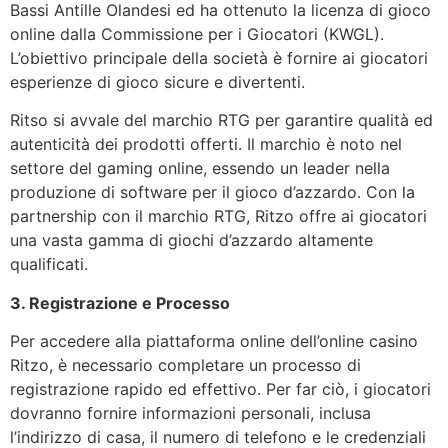
Bassi Antille Olandesi ed ha ottenuto la licenza di gioco
online dalla Commissione per i Giocatori (KWGL).
L’obiettivo principale della società è fornire ai giocatori
esperienze di gioco sicure e divertenti.
Ritso si avvale del marchio RTG per garantire qualità ed
autenticità dei prodotti offerti. Il marchio è noto nel
settore del gaming online, essendo un leader nella
produzione di software per il gioco d’azzardo. Con la
partnership con il marchio RTG, Ritzo offre ai giocatori
una vasta gamma di giochi d’azzardo altamente
qualificati.
3. Registrazione e Processo
Per accedere alla piattaforma online dell’online casino
Ritzo, è necessario completare un processo di
registrazione rapido ed effettivo. Per far ciò, i giocatori
dovranno fornire informazioni personali, inclusa
l’indirizzo di casa, il numero di telefono e le credenziali