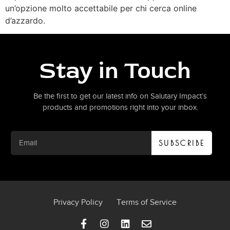
un’opzione molto accettabile per chi cerca online
d’azzardo.
Stay in Touch
Be the first to get our latest info on Salutary Impact’s
products and promotions right into your inbox.
SUBSCRIBE
Privacy Policy
Terms of Service