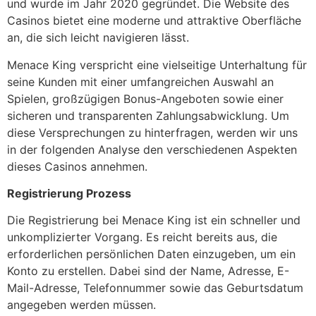
und wurde im Jahr 2020 gegründet. Die Website des
Casinos bietet eine moderne und attraktive Oberfläche
an, die sich leicht navigieren lässt.
Menace King verspricht eine vielseitige Unterhaltung für
seine Kunden mit einer umfangreichen Auswahl an
Spielen, großzügigen Bonus-Angeboten sowie einer
sicheren und transparenten Zahlungsabwicklung. Um
diese Versprechungen zu hinterfragen, werden wir uns
in der folgenden Analyse den verschiedenen Aspekten
dieses Casinos annehmen.
Registrierung Prozess
Die Registrierung bei Menace King ist ein schneller und
unkomplizierter Vorgang. Es reicht bereits aus, die
erforderlichen persönlichen Daten einzugeben, um ein
Konto zu erstellen. Dabei sind der Name, Adresse, E-
Mail-Adresse, Telefonnummer sowie das Geburtsdatum
angegeben werden müssen.