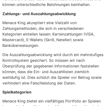
können unterschiedliche Belohnungen beinhalten.
Zahlungs- und Auszahlungsabwicklung
Menace King akzeptiert eine Vielzahl von
Zahlungsmethoden, die sich in verschiedenen
Kategorien einteilen lassen: Kartenzahlungen (VISA,
Mastercard), E-Wallets (Skrill, Neteller) sowie
Banküberweisungen.
Die Auszahlungsabwicklung wird durch ein mehrstufiges
Kontrollsystem gesichert. So müssen wir nach
Überprüfung der gegebenen Informationen feststellen
können, dass die Ein- und Auszahllisten ziemlich
weitläufig ist. Dies schützt die Spieler vor Betrug sowie
verhindert eine Falschleistung der Daten.
Spielkategorien
Menace King bietet ein vielfältiges Portfolio an Spielen