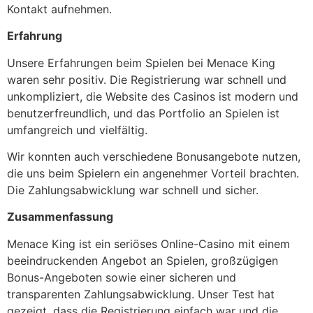
Kontakt aufnehmen.
Erfahrung
Unsere Erfahrungen beim Spielen bei Menace King
waren sehr positiv. Die Registrierung war schnell und
unkompliziert, die Website des Casinos ist modern und
benutzerfreundlich, und das Portfolio an Spielen ist
umfangreich und vielfältig.
Wir konnten auch verschiedene Bonusangebote nutzen,
die uns beim Spielern ein angenehmer Vorteil brachten.
Die Zahlungsabwicklung war schnell und sicher.
Zusammenfassung
Menace King ist ein seriöses Online-Casino mit einem
beeindruckenden Angebot an Spielen, großzügigen
Bonus-Angeboten sowie einer sicheren und
transparenten Zahlungsabwicklung. Unser Test hat
gezeigt, dass die Registrierung einfach war und die