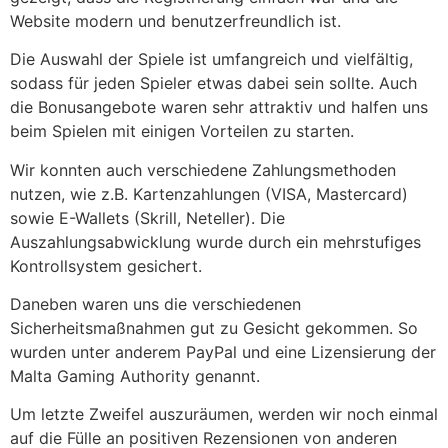
Website modern und benutzerfreundlich ist.
Die Auswahl der Spiele ist umfangreich und vielfältig,
sodass für jeden Spieler etwas dabei sein sollte. Auch
die Bonusangebote waren sehr attraktiv und halfen uns
beim Spielen mit einigen Vorteilen zu starten.
Wir konnten auch verschiedene Zahlungsmethoden
nutzen, wie z.B. Kartenzahlungen (VISA, Mastercard)
sowie E-Wallets (Skrill, Neteller). Die
Auszahlungsabwicklung wurde durch ein mehrstufiges
Kontrollsystem gesichert.
Daneben waren uns die verschiedenen
Sicherheitsmaßnahmen gut zu Gesicht gekommen. So
wurden unter anderem PayPal und eine Lizensierung der
Malta Gaming Authority genannt.
Um letzte Zweifel auszuräumen, werden wir noch einmal
auf die Fülle an positiven Rezensionen von anderen