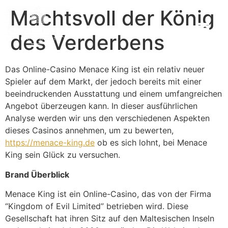
Machtsvoll der König
des Verderbens
Das Online-Casino Menace King ist ein relativ neuer
Spieler auf dem Markt, der jedoch bereits mit einer
beeindruckenden Ausstattung und einem umfangreichen
Angebot überzeugen kann. In dieser ausführlichen
Analyse werden wir uns den verschiedenen Aspekten
dieses Casinos annehmen, um zu bewerten,
https://menace-king.de
ob es sich lohnt, bei Menace
King sein Glück zu versuchen.
Brand Überblick
Menace King ist ein Online-Casino, das von der Firma
“Kingdom of Evil Limited” betrieben wird. Diese
Gesellschaft hat ihren Sitz auf den Maltesischen Inseln