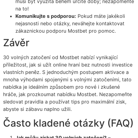
musí být využita během určité doby; nezapomeňte
na to!
Komunikujte s podporou:
Pokud máte jakékoli
nejasnosti nebo otázky, neváhejte kontaktovat
zákaznickou podporu Mostbet pro pomoc.
Závěr
30 volných zatočení od Mostbet nabízí vynikající
příležitost, jak si užít online hraní bez nutnosti investice
vlastních peněz. S jednoduchým postupem aktivace a
mnoha výhodami spojenými s volnými zatočeními, tato
nabídka je ideálním způsobem pro nové i zkušené
hráče, jak prozkoumat nabídku Mostbet. Nezapomeňte
sledovat pravidla a používat tips pro maximální zisk,
abyste si zábavu naplno užili.
Často kladené otázky (FAQ)
Jak můžu získat 30 volných zatočení?
–