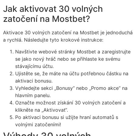
Jak aktivovat 30 volných
zatočení na Mostbet?
Aktivace 30 volných zatočení na Mostbet je jednoduchá
a rychlá. Následujte tyto krokové instrukce:
Navštivte webové stránky Mostbet a zaregistrujte
se jako nový hráč nebo se přihlaste ke svému
stávajícímu účtu.
Ujistěte se, že máte na účtu potřebnou částku na
aktivaci bonusu.
Vyhledejte sekci „Bonusy“ nebo „Promo akce“ na
hlavním panelu.
Označte možnost získání 30 volných zatočení a
klikněte na „Aktivovat“.
Po aktivaci bonusu si užijte hraní automatů s
volnými zatočeními!