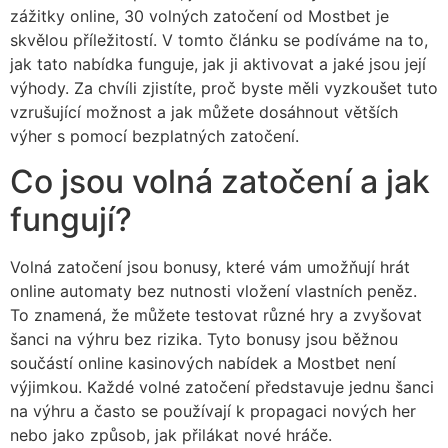
zážitky online, 30 volných zatočení od Mostbet je
skvělou příležitostí. V tomto článku se podíváme na to,
jak tato nabídka funguje, jak ji aktivovat a jaké jsou její
výhody. Za chvíli zjistíte, proč byste měli vyzkoušet tuto
vzrušující možnost a jak můžete dosáhnout větších
výher s pomocí bezplatných zatočení.
Co jsou volná zatočení a jak
fungují?
Volná zatočení jsou bonusy, které vám umožňují hrát
online automaty bez nutnosti vložení vlastních peněz.
To znamená, že můžete testovat různé hry a zvyšovat
šanci na výhru bez rizika. Tyto bonusy jsou běžnou
součástí online kasinových nabídek a Mostbet není
výjimkou. Každé volné zatočení představuje jednu šanci
na výhru a často se používají k propagaci nových her
nebo jako způsob, jak přilákat nové hráče.