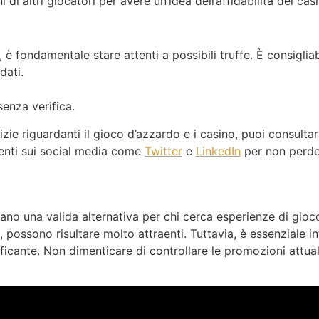
 di altri giocatori per avere un’idea dell’affidabilità del cas
fondamentale stare attenti a possibili truffe. È consigliab
dati.
senza verifica.
izie riguardanti il gioco d’azzardo e i casino, puoi consulta
menti sui social media come
Twitter
e
LinkedIn
per non perde
ano una valida alternativa per chi cerca esperienze di gio
 possono risultare molto attraenti. Tuttavia, è essenziale i
ficante. Non dimenticare di controllare le promozioni attuali