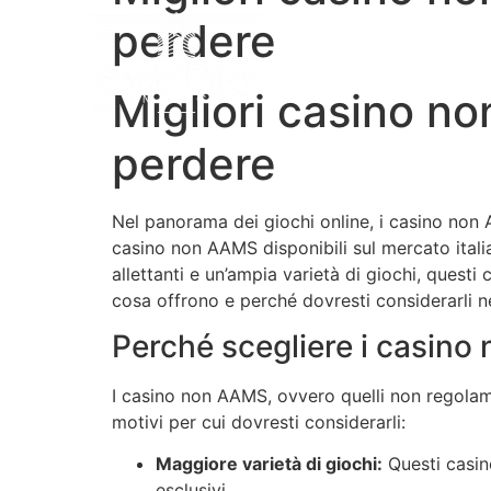
perdere
Hom
Migliori casino n
perdere
Nel panorama dei giochi online, i casino non
casino non AAMS disponibili sul mercato itali
allettanti e un’ampia varietà di giochi, ques
cosa offrono e perché dovresti considerarli ne
Perché scegliere i casin
I casino non AAMS, ovvero quelli non regolame
motivi per cui dovresti considerarli:
Maggiore varietà di giochi:
Questi casino
esclusivi.