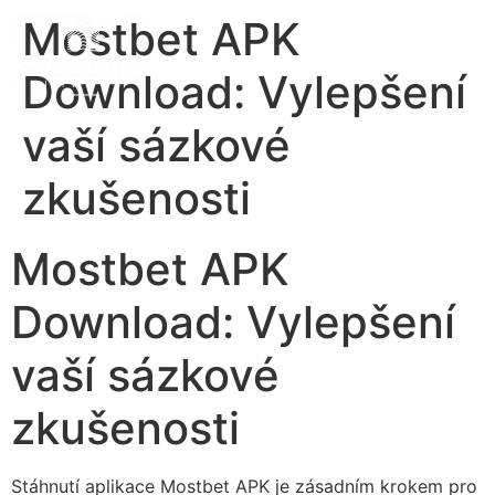
Mostbet APK
Download: Vylepšení
vaší sázkové
zkušenosti
Mostbet APK
Download: Vylepšení
vaší sázkové
zkušenosti
Stáhnutí aplikace Mostbet APK je zásadním krokem pro