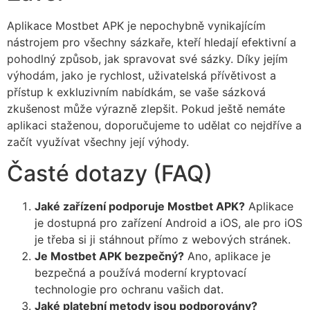
Aplikace Mostbet APK je nepochybně vynikajícím
nástrojem pro všechny sázkaře, kteří hledají efektivní a
pohodlný způsob, jak spravovat své sázky. Díky jejím
výhodám, jako je rychlost, uživatelská přívětivost a
přístup k exkluzivním nabídkám, se vaše sázková
zkušenost může výrazně zlepšit. Pokud ještě nemáte
aplikaci staženou, doporučujeme to udělat co nejdříve a
začít využívat všechny její výhody.
Časté dotazy (FAQ)
Jaké zařízení podporuje Mostbet APK?
Aplikace
je dostupná pro zařízení Android a iOS, ale pro iOS
je třeba si ji stáhnout přímo z webových stránek.
Je Mostbet APK bezpečný?
Ano, aplikace je
bezpečná a používá moderní kryptovací
technologie pro ochranu vašich dat.
Jaké platební metody jsou podporovány?