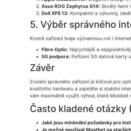
Asus ROG Zephyrus G14:
Skvělý herní 
Dell XPS 13:
Kompaktní a výkonný, ideál
5. Výběr správného int
Kromě zařízení hraje významnou roli i intern
Fibre Optic:
Nejrychlejší a nejspolehlivě
5G podpora:
Pořízení 5G datové karty u
Závěr
Zvolení správného zařízení je klíčové pro opt
kvalitního hardwaru a zajistěte si stabilní i
vám maximálně využít výhod, které Mostbet n
Často kladené otázky 
Jaké jsou minimální požadavky pro inst
Je možné používat Mostbet na starších