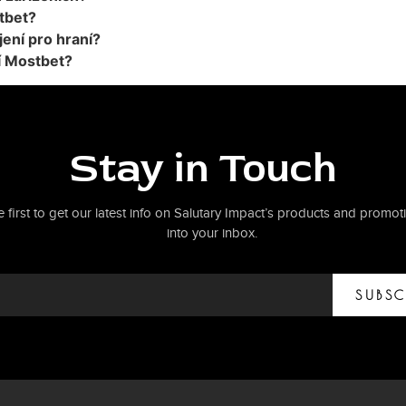
tbet?
jení pro hraní?
í Mostbet?
Stay in Touch
e first to get our latest info on Salutary Impact’s products and promoti
into your inbox.
SUBSC