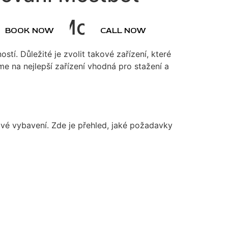
ahování Mostbet
BOOK NOW
CALL NOW
tí. Důležité je zvolit takové zařízení, které
áme na nejlepší zařízení vhodná pro stažení a
vé vybavení. Zde je přehled, jaké požadavky