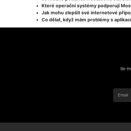
Které operační systémy podporují Mos
Jak mohu zlepšit své internetové připo
Co dělat, když mám problémy s aplikac
Be th