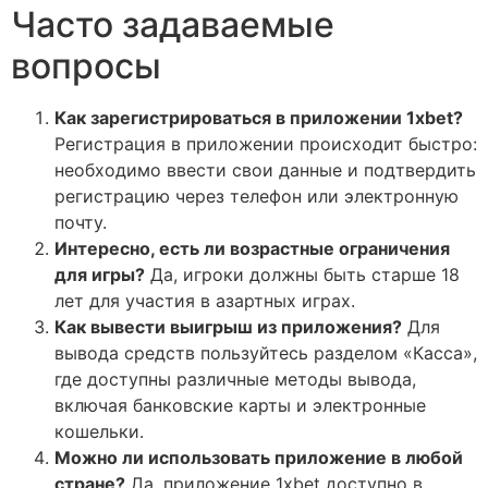
Часто задаваемые
вопросы
Как зарегистрироваться в приложении 1xbet?
Регистрация в приложении происходит быстро:
необходимо ввести свои данные и подтвердить
регистрацию через телефон или электронную
почту.
Интересно, есть ли возрастные ограничения
для игры?
Да, игроки должны быть старше 18
лет для участия в азартных играх.
Как вывести выигрыш из приложения?
Для
вывода средств пользуйтесь разделом «Касса»,
где доступны различные методы вывода,
включая банковские карты и электронные
кошельки.
Можно ли использовать приложение в любой
стране?
Да, приложение 1xbet доступно в