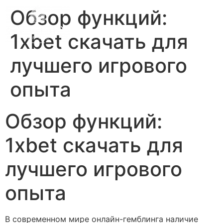
Обзор функций:
1xbet скачать для
лучшего игрового
опыта
Обзор функций:
1xbet скачать для
лучшего игрового
опыта
В современном мире онлайн-гемблинга наличие