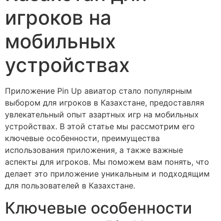
игроков на
мобильных
устройствах
Приложение Pin Up авиатор стало популярным
выбором для игроков в Казахстане, предоставляя
увлекательный опыт азартных игр на мобильных
устройствах. В этой статье мы рассмотрим его
ключевые особенности, преимущества
использования приложения, а также важные
аспекты для игроков. Мы поможем вам понять, что
делает это приложение уникальным и подходящим
для пользователей в Казахстане.
Ключевые особенности