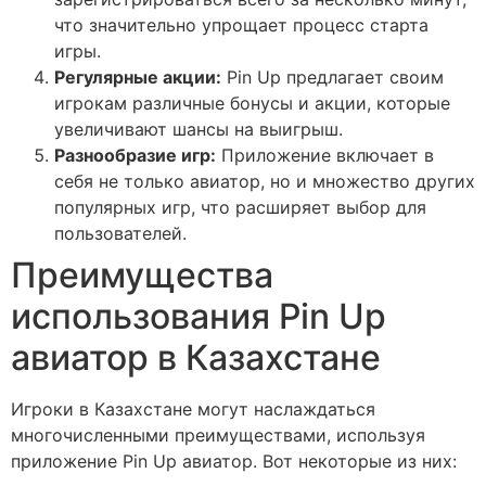
что значительно упрощает процесс старта
игры.
Регулярные акции:
Pin Up предлагает своим
игрокам различные бонусы и акции, которые
увеличивают шансы на выигрыш.
Разнообразие игр:
Приложение включает в
себя не только авиатор, но и множество других
популярных игр, что расширяет выбор для
пользователей.
Преимущества
использования Pin Up
авиатор в Казахстане
Игроки в Казахстане могут наслаждаться
многочисленными преимуществами, используя
приложение Pin Up авиатор. Вот некоторые из них: