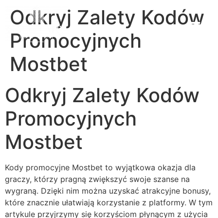
Odkryj Zalety Kodów
Promocyjnych
Mostbet
Odkryj Zalety Kodów
Promocyjnych
Mostbet
Kody promocyjne Mostbet to wyjątkowa okazja dla
graczy, którzy pragną zwiększyć swoje szanse na
wygraną. Dzięki nim można uzyskać atrakcyjne bonusy,
które znacznie ułatwiają korzystanie z platformy. W tym
artykule przyjrzymy się korzyściom płynącym z użycia