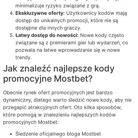
minimalizuje ryzyko związane z grą.
Ekskluzywne oferty:
Użytkownicy kodów mają
dostęp do unikalnych promocji, które nie są
dostępne dla innych graczy.
Łatwy dostęp do nowości:
Nowe kody często
związane są z premierami gier lub wydarzeń, co
pozwala na łatwe wprowadzanie się w nowe
trendy.
Jak znaleźć najlepsze kody
promocyjne Mostbet?
Obecnie rynek ofert promocyjnych jest bardzo
dynamiczny, dlatego warto śledzić nowe kody, aby nie
przegapić atrakcyjnych ofert. Oto kilka sposobów,
które pomogą w znalezieniu najlepszych kodów
promocyjnych Mostbet:
Śledzenie oficjalnego bloga Mostbet