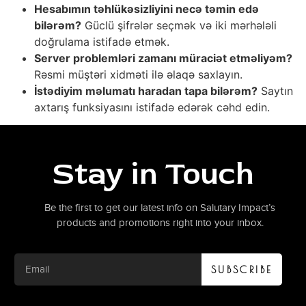
Hesabımın təhlükəsizliyini necə təmin edə
bilərəm?
Güclü şifrələr seçmək və iki mərhələli
doğrulama istifadə etmək.
Server problemləri zamanı müraciət etməliyəm?
Rəsmi müştəri xidməti ilə əlaqə saxlayın.
İstədiyim məlumatı haradan tapa bilərəm?
Saytın
axtarış funksiyasını istifadə edərək cəhd edin.
Stay in Touch
Be the first to get our latest info on Salutary Impact’s
products and promotions right into your inbox.
SUBSCRIBE