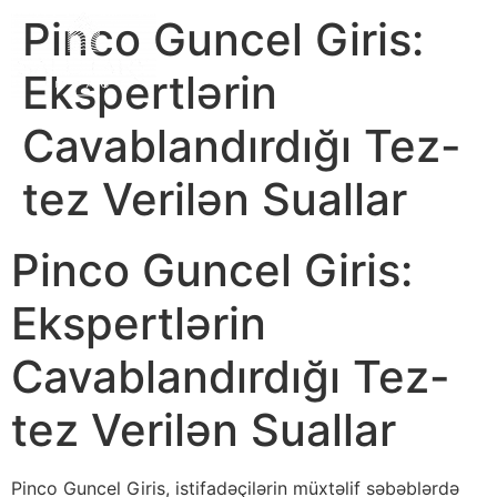
Pinco Guncel Giris:
Ekspertlərin
Cavablandırdığı Tez-
tez Verilən Suallar
Pinco Guncel Giris:
Ekspertlərin
Cavablandırdığı Tez-
tez Verilən Suallar
Pinco Guncel Giris, istifadəçilərin müxtəlif səbəblərdə