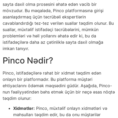
sayta daxil olma prosesini əhatə edən vacib bir
mövzudur. Bu məqalədə, Pinco platformasına girişi
asanlaşdırmaq üçün təcrübəli ekspertlərin
cavablandırdığı tez-tez verilən suallar təqdim olunur. Bu
suallar, müxtəlif istifadəçi təcrübələrini, mümkün
problemləri və həll yollarını əhatə edir ki, bu da
istifadəçilərə daha az çətinliklə sayta daxil olmağa
imkan tanıyır.
Pinco Nədir?
Pinco, istifadəçilərə rahat bir xidmət təqdim edən
onlayn bir platformadır. Bu platforma müştəri
ehtiyaclarını ödəmək məqsədini güdür. Aşağıda, Pinco-
nun fəaliyyətindən bəhs etmək üçün bir neçə əsas nöqtə
təqdim olunur:
Xidmətlər:
Pinco, müxtəlif onlayn xidmətləri və
məhsulları təqdim edir, bu da onu müştərilər