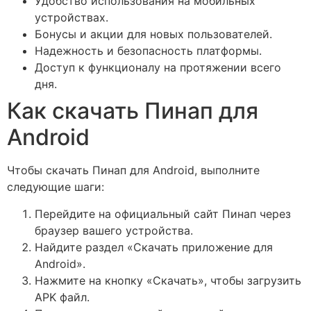
Удобство использования на мобильных
устройствах.
Бонусы и акции для новых пользователей.
Надежность и безопасность платформы.
Доступ к функционалу на протяжении всего
дня.
Как скачать Пинап для
Android
Чтобы скачать Пинап для Android, выполните
следующие шаги:
Перейдите на официальный сайт Пинап через
браузер вашего устройства.
Найдите раздел «Скачать приложение для
Android».
Нажмите на кнопку «Скачать», чтобы загрузить
APK файл.