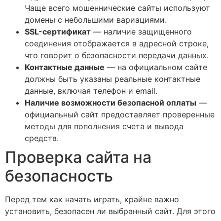
Чаще всего мошеннические сайты используют
домены с небольшими вариациями.
SSL-сертификат
— наличие защищенного
соединения отображается в адресной строке,
что говорит о безопасности передачи данных.
Контактные данные
— на официальном сайте
должны быть указаны реальные контактные
данные, включая телефон и email.
Наличие возможности безопасной оплаты
—
официальный сайт предоставляет проверенные
методы для пополнения счета и вывода
средств.
Проверка сайта на
безопасность
Перед тем как начать играть, крайне важно
установить, безопасен ли выбранный сайт. Для этого