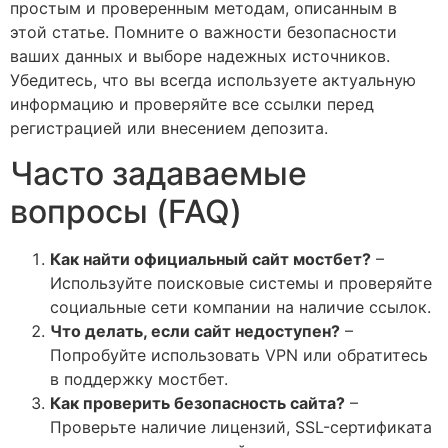
простым и проверенным методам, описанным в
этой статье. Помните о важности безопасности
ваших данных и выборе надежных источников.
Убедитесь, что вы всегда используете актуальную
информацию и проверяйте все ссылки перед
регистрацией или внесением депозита.
Часто задаваемые
вопросы (FAQ)
Как найти официальный сайт мостбет?
–
Используйте поисковые системы и проверяйте
социальные сети компании на наличие ссылок.
Что делать, если сайт недоступен?
–
Попробуйте использовать VPN или обратитесь
в поддержку мостбет.
Как проверить безопасность сайта?
–
Проверьте наличие лицензий, SSL-сертификата