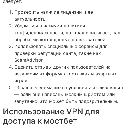
следует:
Проверить наличие лицензии и ее
актуальность.
Убедиться в наличии политики
конфиденциальности, которая описывает, как
обрабатываются данные пользователей.
Использовать специальные сервисы для
проверки репутации сайта, такие как
ScamAdvisor.
Оценить отзывы других пользователей на
независимых форумах о ставках и азартных
играх.
Обращать внимание на условия использования
— если они написаны мелким шрифтом или
запутанно, это может быть подозрительным.
Использование VPN для
доступа к мостбет