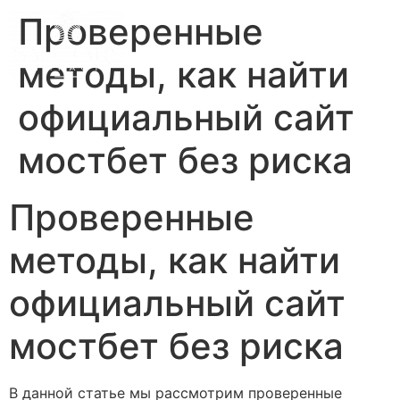
Проверенные
методы, как найти
официальный сайт
мостбет без риска
Проверенные
методы, как найти
официальный сайт
мостбет без риска
В данной статье мы рассмотрим проверенные