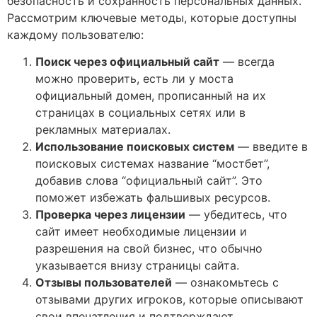
безопасность и сохранность персональных данных.
Рассмотрим ключевые методы, которые доступны
каждому пользователю:
Поиск через официальный сайт
— всегда
можно проверить, есть ли у моста
официальный домен, прописанный на их
страницах в социальных сетях или в
рекламных материалах.
Использование поисковых систем
— введите в
поисковых системах название “мостбет”,
добавив слова “официальный сайт”. Это
поможет избежать фальшивых ресурсов.
Проверка через лицензии
— убедитесь, что
сайт имеет необходимые лицензии и
разрешения на свой бизнес, что обычно
указывается внизу страницы сайта.
Отзывы пользователей
— ознакомьтесь с
отзывами других игроков, которые описывают
свои впечатления и подтверждают