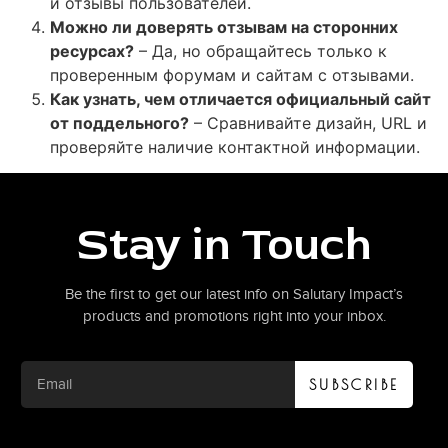
и отзывы пользователей.
Можно ли доверять отзывам на сторонних
ресурсах?
– Да, но обращайтесь только к
проверенным форумам и сайтам с отзывами.
Как узнать, чем отличается официальный сайт
от поддельного?
– Сравнивайте дизайн, URL и
проверяйте наличие контактной информации.
Stay in Touch
Be the first to get our latest info on Salutary Impact’s
products and promotions right into your inbox.
SUBSCRIBE