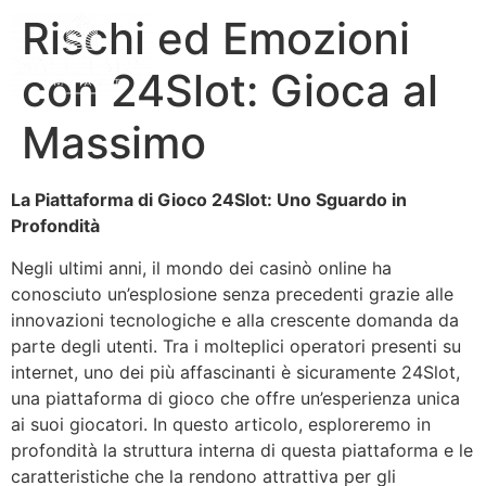
Rischi ed Emozioni
con 24Slot: Gioca al
Massimo
La Piattaforma di Gioco 24Slot: Uno Sguardo in
Profondità
Negli ultimi anni, il mondo dei casinò online ha
conosciuto un’esplosione senza precedenti grazie alle
innovazioni tecnologiche e alla crescente domanda da
parte degli utenti. Tra i molteplici operatori presenti su
internet, uno dei più affascinanti è sicuramente 24Slot,
una piattaforma di gioco che offre un’esperienza unica
ai suoi giocatori. In questo articolo, esploreremo in
profondità la struttura interna di questa piattaforma e le
caratteristiche che la rendono attrattiva per gli