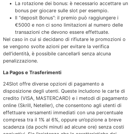
La rotazione dei bonus: è necessario accettare un
bonus per giocare sulle slot per esempio.
Il “deposit Bonus”: il premio può raggiungere i
€5000 e non ci sono limitazioni al numero delle
transazioni che devono essere effettuate.
Nel caso in cui si decidano di rifiutare le promozioni o
se vengono svolte azioni per evitare la verifica
dell’identità, è possibile cancellarli senza alcuna
penalizzazione.
La Pagos e Trasferimenti
24Slot offre diverse opzioni di pagamento a
disposizione degli utenti. Queste includono le carte di
credito (VISA, MASTERCARD) e i metodi di pagamento
online (Skrill, Neteller), che consentono agli utenti di
effettuare versamenti immediati con una percentuale
compresa tra il 1% al 6%, oppure un’opzione a breve
scadenza (da pochi minuti ad alcune ore) senza costi