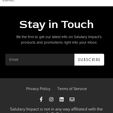
Stay in Touch
Be the first to get our latest info on Salutary Impact’s
products and promotions right into your inbox.
SUBSCRIBE
Privacy Policy
Terms of Service
Salutary Impact is not in any way affiliated with the