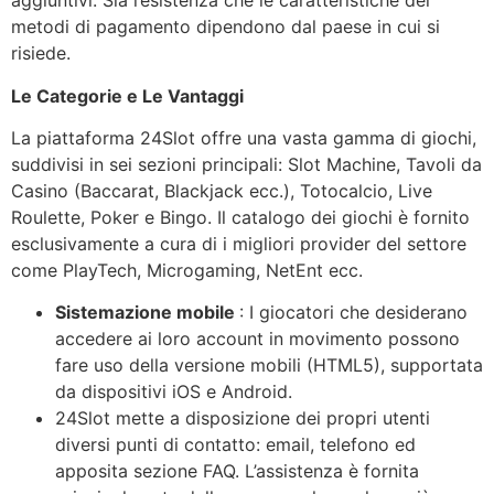
aggiuntivi. Sia l’esistenza che le caratteristiche dei
metodi di pagamento dipendono dal paese in cui si
risiede.
Le Categorie e Le Vantaggi
La piattaforma 24Slot offre una vasta gamma di giochi,
suddivisi in sei sezioni principali: Slot Machine, Tavoli da
Casino (Baccarat, Blackjack ecc.), Totocalcio, Live
Roulette, Poker e Bingo. Il catalogo dei giochi è fornito
esclusivamente a cura di i migliori provider del settore
come PlayTech, Microgaming, NetEnt ecc.
Sistemazione mobile
: I giocatori che desiderano
accedere ai loro account in movimento possono
fare uso della versione mobili (HTML5), supportata
da dispositivi iOS e Android.
24Slot mette a disposizione dei propri utenti
diversi punti di contatto: email, telefono ed
apposita sezione FAQ. L’assistenza è fornita