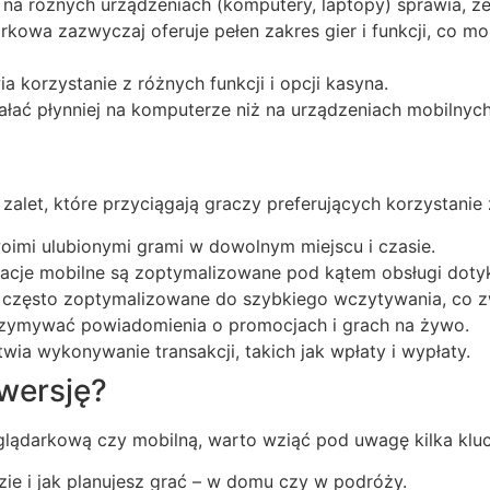
na różnych urządzeniach (komputery, laptopy) sprawia, że 
kowa zazwyczaj oferuje pełen zakres gier i funkcji, co moż
a korzystanie z różnych funkcji i opcji kasyna.
ałać płynniej na komputerze niż na urządzeniach mobilnyc
zalet, które przyciągają graczy preferujących korzystanie
imi ulubionymi grami w dowolnym miejscu i czasie.
acje mobilne są zoptymalizowane pod kątem obsługi dotyk
 często zoptymalizowane do szybkiego wczytywania, co z
ymywać powiadomienia o promocjach i grach na żywo.
wia wykonywanie transakcji, takich jak wpłaty i wypłaty.
wersję?
glądarkową czy mobilną, warto wziąć pod uwagę kilka kl
ie i jak planujesz grać – w domu czy w podróży.