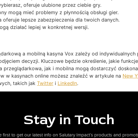
ybierasz, oferuje ulubione przez ciebie gry.
ny mogą mieć problemy z płynnością obsługi gier.
 oferuje lepsze zabezpieczenia dla twoich danych.
gą działać lepiej w konkretnej wersji.
darkową a mobilną kasyna Vox zależy od indywidualnych 
djęciem decyzji. Kluczowe będzie określenie, jakie funkcje
a przeglądarkowa, jak i mobilna mogą dostarczyć doskonał
ndów w kasynach online możesz znaleźć w artykule na
New Y
ych, takich jak
Twitter
i
LinkedIn
.
Stay in Touch
e first to get our latest info on Salutary Impact’s products and promoti