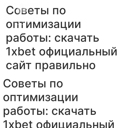
Советы по
оптимизации
работы: скачать
1xbet официальный
сайт правильно
Советы по
оптимизации
работы: скачать
1xbet официальный