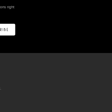
ons right
RIBE
.