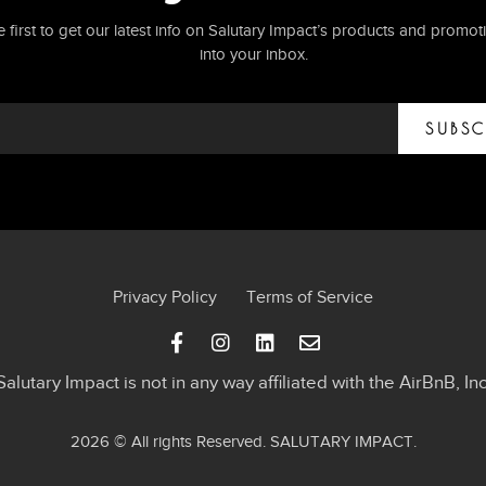
e first to get our latest info on Salutary Impact’s products and promoti
into your inbox.
SUBSC
Privacy Policy
Terms of Service
Salutary Impact is not in any way affiliated with the AirBnB, Inc
2026 © All rights Reserved.
SALUTARY IMPACT
.