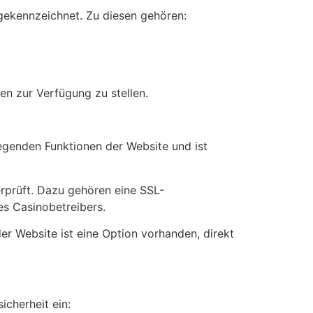
gekennzeichnet. Zu diesen gehören:
en zur Verfügung zu stellen.
legenden Funktionen der Website und ist
prüft. Dazu gehören eine SSL-
es Casinobetreibers.
er Website ist eine Option vorhanden, direkt
icherheit ein: