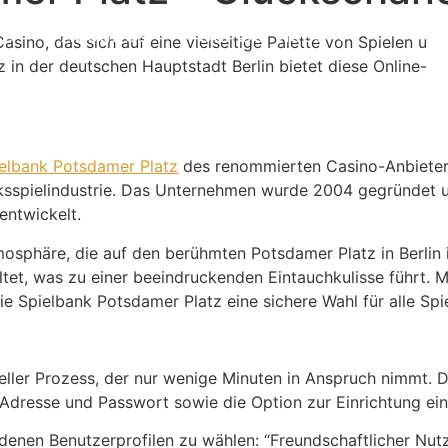
e
About Us
Our Services
asino, das sich auf eine vielseitige Palette von Spielen un
tz in der deutschen Hauptstadt Berlin bietet diese Online-
Book A Stay
elbank Potsdamer Platz
des renommierten Casino-Anbieter
ücksspielindustrie. Das Unternehmen wurde 2004 gegründet 
entwickelt.
mosphäre, die auf den berühmten Potsdamer Platz in Berlin 
et, was zu einer beeindruckenden Eintauchkulisse führt. Mi
ie Spielbank Potsdamer Platz eine sichere Wahl für alle Spie
hneller Prozess, der nur wenige Minuten in Anspruch nimmt.
dresse und Passwort sowie die Option zur Einrichtung eine
denen Benutzerprofilen zu wählen: “Freundschaftlicher Nutz