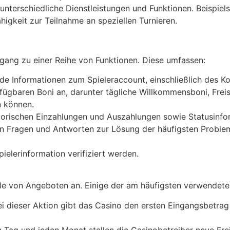
unterschiedliche Dienstleistungen und Funktionen. Beispielsw
igkeit zur Teilnahme an speziellen Turnieren.
ugang zu einer Reihe von Funktionen. Diese umfassen:
nde Informationen zum Spieleraccount, einschließlich des K
verfügbaren Boni an, darunter tägliche Willkommensboni, Fre
n können.
historischen Einzahlungen und Auszahlungen sowie Statusinfo
on Fragen und Antworten zur Lösung der häufigsten Probleme
pielerinformation verifiziert werden.
lle von Angeboten an. Einige der am häufigsten verwendeten
ei dieser Aktion gibt das Casino den ersten Eingangsbetra
n Tag und jeden Monat stellen die Casinobetreiber neue Fre