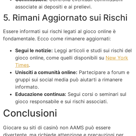
associate ai depositi e ai prelievi.
5. Rimani Aggiornato sui Rischi
Essere informati sui rischi legati al gioco online è
fondamentale. Ecco come rimanere aggiornati:
Segui le notizie:
Leggi articoli e studi sui rischi del
gioco online, come quelli disponibili su
New York
Times
.
Unisciti a comunità online:
Partecipare a forum e
gruppi sui social media può aiutarti a rimanere
informato.
Educazione continua:
Segui corsi o seminari sul
gioco responsabile e sui rischi associati.
Conclusioni
Giocare su siti di casinò non AAMS può essere
divertente, ma richiede attenzione e precauzioni per