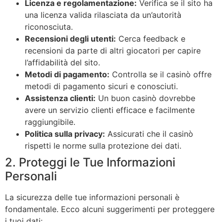
Licenza e regolamentazione:
Verifica se il sito ha
una licenza valida rilasciata da un’autorità
riconosciuta.
Recensioni degli utenti:
Cerca feedback e
recensioni da parte di altri giocatori per capire
l’affidabilità del sito.
Metodi di pagamento:
Controlla se il casinò offre
metodi di pagamento sicuri e conosciuti.
Assistenza clienti:
Un buon casinò dovrebbe
avere un servizio clienti efficace e facilmente
raggiungibile.
Politica sulla privacy:
Assicurati che il casinò
rispetti le norme sulla protezione dei dati.
2. Proteggi le Tue Informazioni
Personali
La sicurezza delle tue informazioni personali è
fondamentale. Ecco alcuni suggerimenti per proteggere
i tuoi dati: