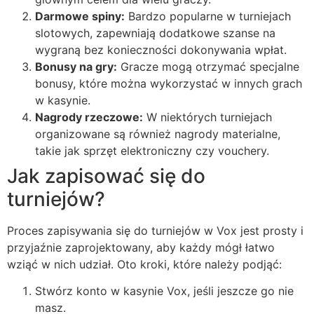
Darmowe spiny:
Bardzo popularne w turniejach
slotowych, zapewniają dodatkowe szanse na
wygraną bez konieczności dokonywania wpłat.
Bonusy na gry:
Gracze mogą otrzymać specjalne
bonusy, które można wykorzystać w innych grach
w kasynie.
Nagrody rzeczowe:
W niektórych turniejach
organizowane są również nagrody materialne,
takie jak sprzęt elektroniczny czy vouchery.
Jak zapisować się do
turniejów?
Proces zapisywania się do turniejów w Vox jest prosty i
przyjaźnie zaprojektowany, aby każdy mógł łatwo
wziąć w nich udział. Oto kroki, które należy podjąć:
Stwórz konto w kasynie Vox, jeśli jeszcze go nie
masz.