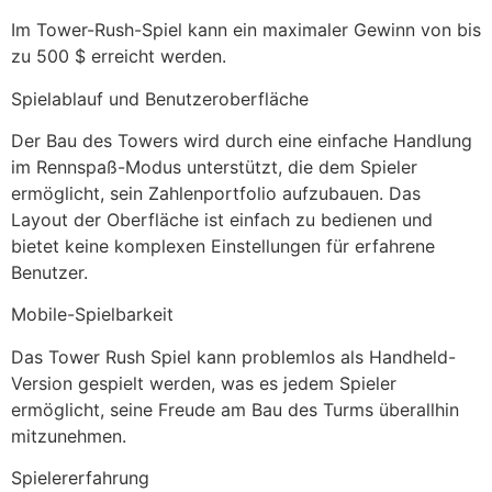
Im Tower-Rush-Spiel kann ein maximaler Gewinn von bis
zu 500 $ erreicht werden.
Spielablauf und Benutzeroberfläche
Der Bau des Towers wird durch eine einfache Handlung
im Rennspaß-Modus unterstützt, die dem Spieler
ermöglicht, sein Zahlenportfolio aufzubauen. Das
Layout der Oberfläche ist einfach zu bedienen und
bietet keine komplexen Einstellungen für erfahrene
Benutzer.
Mobile-Spielbarkeit
Das Tower Rush Spiel kann problemlos als Handheld-
Version gespielt werden, was es jedem Spieler
ermöglicht, seine Freude am Bau des Turms überallhin
mitzunehmen.
Spielererfahrung