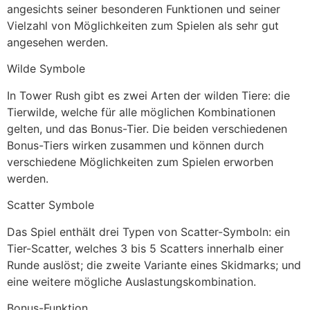
angesichts seiner besonderen Funktionen und seiner
Vielzahl von Möglichkeiten zum Spielen als sehr gut
angesehen werden.
Wilde Symbole
In Tower Rush gibt es zwei Arten der wilden Tiere: die
Tierwilde, welche für alle möglichen Kombinationen
gelten, und das Bonus-Tier. Die beiden verschiedenen
Bonus-Tiers wirken zusammen und können durch
verschiedene Möglichkeiten zum Spielen erworben
werden.
Scatter Symbole
Das Spiel enthält drei Typen von Scatter-Symboln: ein
Tier-Scatter, welches 3 bis 5 Scatters innerhalb einer
Runde auslöst; die zweite Variante eines Skidmarks; und
eine weitere mögliche Auslastungskombination.
Bonus-Funktion