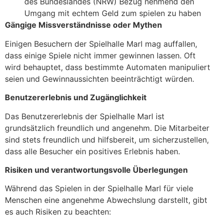
des Bundeslandes (NRW) Bezug nehmend den
Umgang mit echtem Geld zum spielen zu haben
Gängige Missverständnisse oder Mythen
Einigen Besuchern der Spielhalle Marl mag auffallen,
dass einige Spiele nicht immer gewinnen lassen. Oft
wird behauptet, dass bestimmte Automaten manipuliert
seien und Gewinnaussichten beeinträchtigt würden.
Benutzererlebnis und Zugänglichkeit
Das Benutzererlebnis der Spielhalle Marl ist
grundsätzlich freundlich und angenehm. Die Mitarbeiter
sind stets freundlich und hilfsbereit, um sicherzustellen,
dass alle Besucher ein positives Erlebnis haben.
Risiken und verantwortungsvolle Überlegungen
Während das Spielen in der Spielhalle Marl für viele
Menschen eine angenehme Abwechslung darstellt, gibt
es auch Risiken zu beachten: