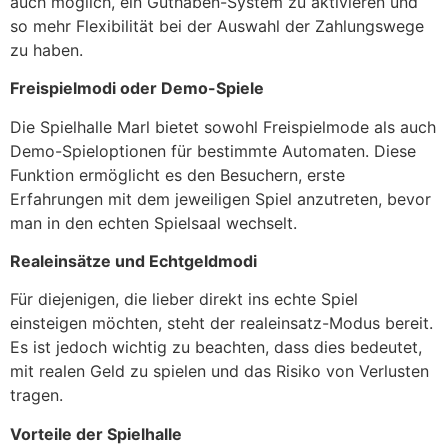
auch möglich, ein Guthaben-System zu aktivieren und
so mehr Flexibilität bei der Auswahl der Zahlungswege
zu haben.
Freispielmodi oder Demo-Spiele
Die Spielhalle Marl bietet sowohl Freispielmode als auch
Demo-Spieloptionen für bestimmte Automaten. Diese
Funktion ermöglicht es den Besuchern, erste
Erfahrungen mit dem jeweiligen Spiel anzutreten, bevor
man in den echten Spielsaal wechselt.
Realeinsätze und Echtgeldmodi
Für diejenigen, die lieber direkt ins echte Spiel
einsteigen möchten, steht der realeinsatz-Modus bereit.
Es ist jedoch wichtig zu beachten, dass dies bedeutet,
mit realen Geld zu spielen und das Risiko von Verlusten
tragen.
Vorteile der Spielhalle