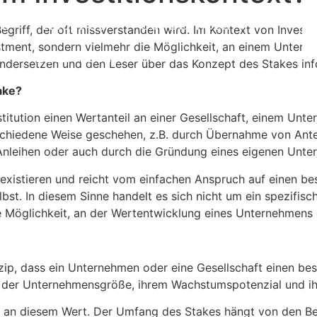
e
About Us
Our Services
Begriff, der oft missverstanden wird. Im Kontext von Investi
stment, sondern vielmehr die Möglichkeit, an einem Unterne
Book A Stay
andersetzen und den Leser über das Konzept des Stakes inf
ake?
stitution einen Wertanteil an einer Gesellschaft, einem Un
schiedene Weise geschehen, z.B. durch Übernahme von Ante
nleihen oder auch durch die Gründung eines eigenen Unte
existieren und reicht vom einfachen Anspruch auf einen be
bst. In diesem Sinne handelt es sich nicht um ein spezifis
e Möglichkeit, an der Wertentwicklung eines Unternehmens
ip, dass ein Unternehmen oder eine Gesellschaft einen bes
 der Unternehmensgröße, ihrem Wachstumspotenzial und ih
il an diesem Wert. Der Umfang des Stakes hängt von den Be