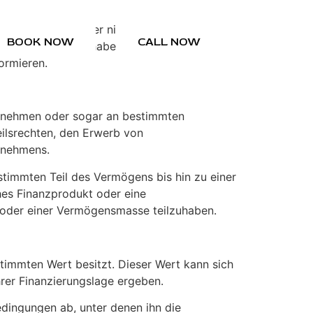
tionen bezeichnet er nicht unbedingt ein
BOOK NOW
CALL NOW
hmenswert teilzuhaben. In diesem Artikel
ormieren.
ternehmen oder sogar an bestimmten
ilsrechten, den Erwerb von
rnehmens.
stimmten Teil des Vermögens bis hin zu einer
ches Finanzprodukt oder eine
 oder einer Vermögensmasse teilzuhaben.
timmten Wert besitzt. Dieser Wert kann sich
rer Finanzierungslage ergeben.
dingungen ab, unter denen ihn die