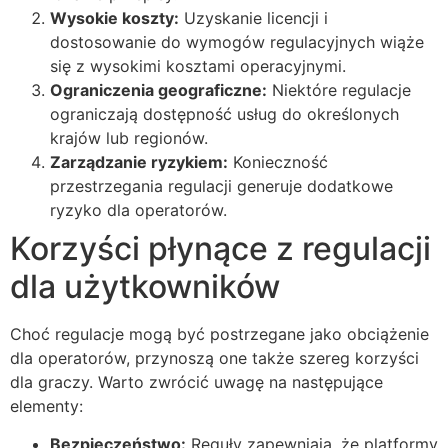
Wysokie koszty:
Uzyskanie licencji i
dostosowanie do wymogów regulacyjnych wiąże
się z wysokimi kosztami operacyjnymi.
Ograniczenia geograficzne:
Niektóre regulacje
ograniczają dostępność usług do określonych
krajów lub regionów.
Zarządzanie ryzykiem:
Konieczność
przestrzegania regulacji generuje dodatkowe
ryzyko dla operatorów.
Korzyści płynące z regulacji
dla użytkowników
Choć regulacje mogą być postrzegane jako obciążenie
dla operatorów, przynoszą one także szereg korzyści
dla graczy. Warto zwrócić uwagę na następujące
elementy:
Bezpieczeństwo:
Reguły zapewniają, że platformy