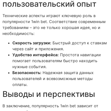
пользовательский опыт
Технические аспекты играют ключевую роль в
популярности 1win bet. Соответствие современным
требованиям – это не только хорошая идея, но и
необходимость:
Скорость загрузки:
Быстрый доступ к ставкам
через сайт и приложения.
Удобство интерфейса:
Простота навигации
помогает пользователям быстро находить
нужные события.
Безопасность:
Надежная защита данных
пользователей и всевозможные методы
оплаты.
Выводы и перспективы
В заключение, популярность 1win bet зависит от