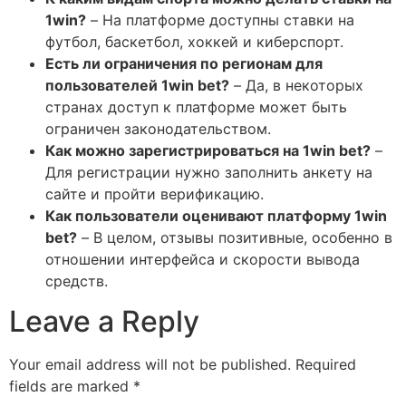
1win?
– На платформе доступны ставки на
футбол, баскетбол, хоккей и киберспорт.
Есть ли ограничения по регионам для
пользователей 1win bet?
– Да, в некоторых
странах доступ к платформе может быть
ограничен законодательством.
Как можно зарегистрироваться на 1win bet?
–
Для регистрации нужно заполнить анкету на
сайте и пройти верификацию.
Как пользователи оценивают платформу 1win
bet?
– В целом, отзывы позитивные, особенно в
отношении интерфейса и скорости вывода
средств.
Leave a Reply
Your email address will not be published.
Required
fields are marked
*