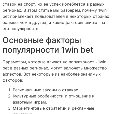
ставок на спорт, но ее успех колеблется в разных
регионах. В этом статье мы разберем, почему 1win
bet привлекает пользователей в некоторых странах
больше, чем в других, и какие факторы влияют на
его популярность.
Основные факторы
популярности 1win bet
Параметры, которые влияют на популярность 1win
bet в разных регионах, могут включать множество
аспектов. Вот некоторые из наиболее значимых
факторов:
Региональные законы о ставках.
Культурные особенности и отношение к
азартным играм.
Маркетинговые стратегии и рекламные