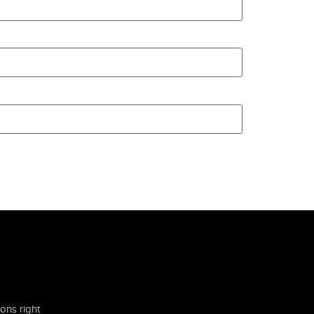
ons right