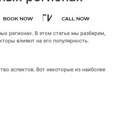
чных регионах
BOOK NOW
CALL NOW
ных регионах. В этом статье мы разберем,
акторы влияют на его популярность.
тво аспектов. Вот некоторые из наиболее