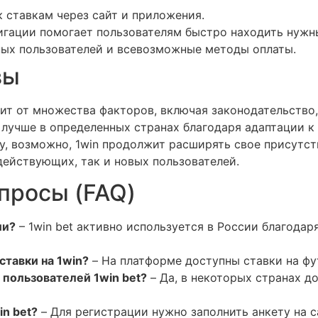
 ставкам через сайт и приложения.
гации помогает пользователям быстро находить нужн
ых пользователей и всевозможные методы оплаты.
вы
исит от множества факторов, включая законодательство
 лучше в определенных странах благодаря адаптации к
ту, возможно, 1win продолжит расширять свое присутс
действующих, так и новых пользователей.
просы (FAQ)
ии?
– 1win bet активно используется в России благодар
ставки на 1win?
– На платформе доступны ставки на фут
 пользователей 1win bet?
– Да, в некоторых странах д
in bet?
– Для регистрации нужно заполнить анкету на 