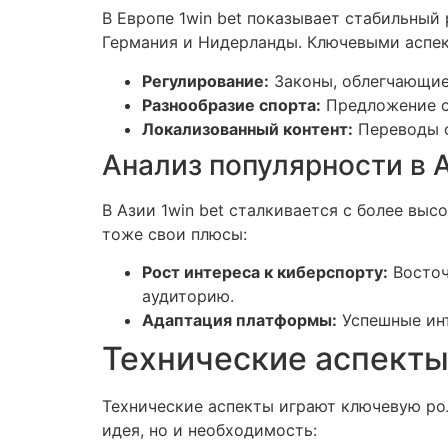
В Европе 1win bet показывает стабильный 
Германия и Нидерланды. Ключевыми аспек
Регулирование:
Законы, облегчающие
Разнообразие спорта:
Предложение ст
Локализованный контент:
Переводы с
Анализ популярности в 
В Азии 1win bet сталкивается с более выс
тоже свои плюсы:
Рост интереса к киберспорту:
Восточ
аудиторию.
Адаптация платформы:
Успешные инт
Технические аспекты
Технические аспекты играют ключевую рол
идея, но и необходимость: