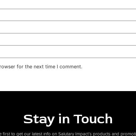
rowser for the next time I comment.
Stay in Touch
e first to get our latest info on Salutary Impact’s products and promoti