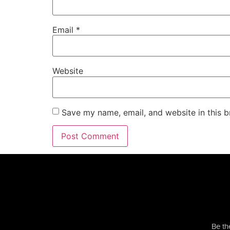
Email
*
Website
Save my name, email, and website in this b
Be th