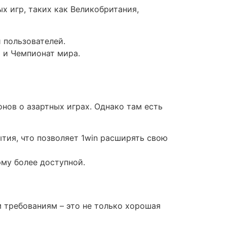
х игр, таких как Великобритания,
 пользователей.
 и Чемпионат мира.
онов о азартных играх. Однако там есть
ия, что позволяет 1win расширять свою
му более доступной.
 требованиям – это не только хорошая