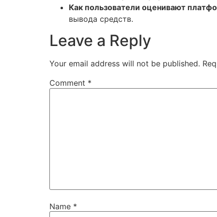
Как пользователи оценивают платфо
вывода средств.
Leave a Reply
Your email address will not be published.
Req
Comment
*
Name
*