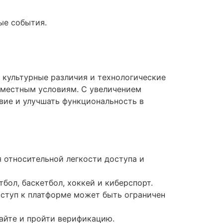
ые события.
, культурные различия и технологические
 местным условиям. С увеличением
твие и улучшать функциональность в
я относительной легкости доступа и
бол, баскетбол, хоккей и киберспорт.
оступ к платформе может быть ограничен
сайте и пройти верификацию.