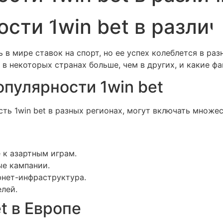
e
About Us
Our Services
сти 1win bet в разли
Book A Stay
 в мире ставок на спорт, но ее успех колеблется в раз
 в некоторых странах больше, чем в других, и какие ф
пулярности 1win bet
ть 1win bet в разных регионах, могут включать множес
 к азартным играм.
ые кампании.
рнет-инфраструктура.
лей.
t в Европе