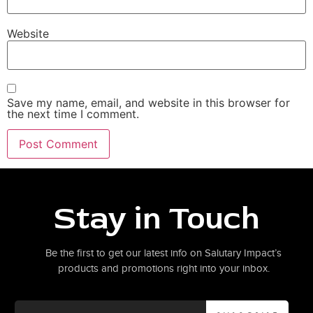
Website
Save my name, email, and website in this browser for
the next time I comment.
Stay in Touch
Be the first to get our latest info on Salutary Impact’s
products and promotions right into your inbox.