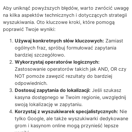
Aby uniknąć powyższych błędów, warto zwrócić uwagę
na kilka aspektów technicznych i dotyczących strategii
wyszukiwania. Oto kluczowe kroki, które pomogą
poprawić Twoje wyniki:
Używaj konkretnych słów kluczowych:
Zamiast
ogólnych fraz, spróbuj formułować zapytania
bardziej szczegółowo.
Wykorzystaj operatorów logicznych:
Zastosowanie operatorów takich jak AND, OR czy
NOT pomoże zawęzić rezultaty do bardziej
odpowiednich.
Dostosuj zapytania do lokalizacji:
Jeśli szukasz
kasyna dostępnego w Twoim regionie, uwzględnij
swoją lokalizację w zapytaniu.
Korzystaj z wyszukiwarek specjalistycznych:
Nie
tylko Google, ale także wyszukiwarki dedykowane
grom i kasynom online mogą przynieść lepsze