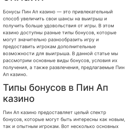
Бонусы Пин Ап казино — это привлекательный
способ увеличить свои шансы на выигрыш и
получить больше удовольствия от игры. В этом
казино доступны разные типы бонусов, которые
могут значительно разнообразить игру и
предоставить игрокам дополнительные
возможности для выигрыша. В данной статье мы
рассмотрим основные виды бонусов, условия их
получения, а также развлечения, предлагаемые Пин
Ап казино.
Типы бонусов в Пин Ап
казино
Пин Ап казино предоставляет целый спектр
бонусов, которые могут быть интересны как новым,
так и опытным игрокам. Вот несколько основных