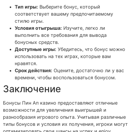
Тип игры:
Выберите бонус, который
соответствует вашему предпочитаемому
стилю игры.
Условия отыгрыша:
Изучите, легко ли
выполнить все требования для вывода
бонусных средств.
Доступные игры:
Убедитесь, что бонус можно
использовать на тех играх, которые вам
нравятся.
Срок действия:
Оцените, достаточно ли у вас
времени, чтобы воспользоваться бонусом.
Заключение
Бонусы Пин Ап казино предоставляют отличные
возможности для увеличения выигрышей и
разнообразия игрового опыта. Учитывая различные
типы бонусов и условия их получения, игроки могут
оптимизировать свои шансы на успех и enjoy