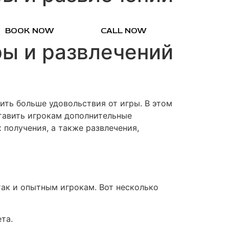
BOOK NOW
CALL NOW
ры и развлечений
ить больше удовольствия от игры. В этом
ставить игрокам дополнительные
получения, а также развлечения,
так и опытным игрокам. Вот несколько
та.