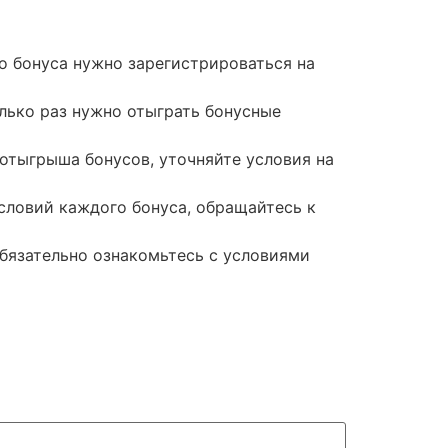
о бонуса нужно зарегистрироваться на
лько раз нужно отыграть бонусные
 отыгрыша бонусов, уточняйте условия на
условий каждого бонуса, обращайтесь к
бязательно ознакомьтесь с условиями