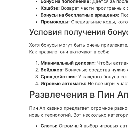
Бонус на пополнение:
Даётся за посл
Кэшбэк:
Возврат части проигранных с
Бонусы на бесплатные вращения:
Поз
Промокоды:
Специальные коды, кото
Условия получения бону
Хотя бонусы могут быть очень привлекате
Как правило, они включают в себя:
Минимальный депозит:
Чтобы активи
Вейджер:
Бонусные средства нужно о
Срок действия:
У каждого бонуса ест
Игровые автоматы:
Не все игры учас
Развлечения в Пин Ап
Пин Ап казино предлагает огромное разно
новых технологий. Вот несколько категори
Слоты:
Огромный выбор игровых авт