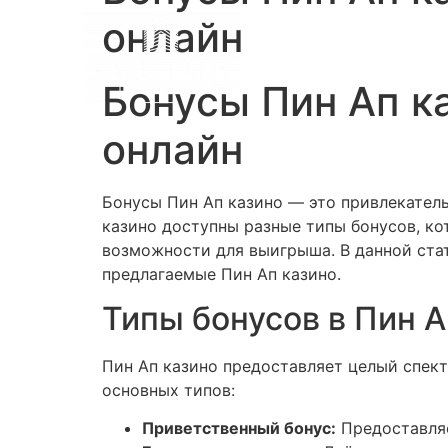
онлайн
Hom
Бонусы Пин Ап к
онлайн
Бонусы Пин Ап казино — это привлекатель
казино доступны разные типы бонусов, ко
возможности для выигрыша. В данной стат
предлагаемые Пин Ап казино.
Типы бонусов в Пин А
Пин Ап казино предоставляет целый спект
основных типов:
Приветственный бонус:
Предоставляе