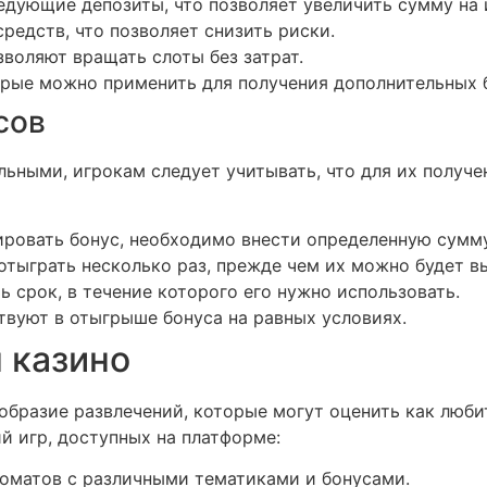
едующие депозиты, что позволяет увеличить сумму на 
редств, что позволяет снизить риски.
воляют вращать слоты без затрат.
рые можно применить для получения дополнительных б
сов
льными, игрокам следует учитывать, что для их получ
ровать бонус, необходимо внести определенную сумму
тыграть несколько раз, прежде чем их можно будет в
ь срок, в течение которого его нужно использовать.
твуют в отыгрыше бонуса на равных условиях.
 казино
образие развлечений, которые могут оценить как любит
й игр, доступных на платформе:
оматов с различными тематиками и бонусами.