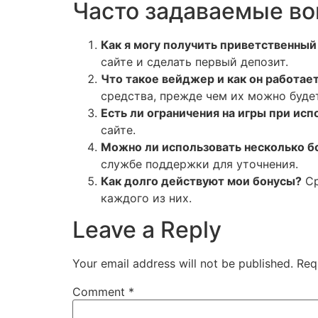
Часто задаваемые во
Как я могу получить приветственный 
сайте и сделать первый депозит.
Что такое вейджер и как он работае
средства, прежде чем их можно буде
Есть ли ограничения на игры при ис
сайте.
Можно ли использовать несколько б
службе поддержки для уточнения.
Как долго действуют мои бонусы?
Ср
каждого из них.
Leave a Reply
Your email address will not be published.
Req
Comment
*