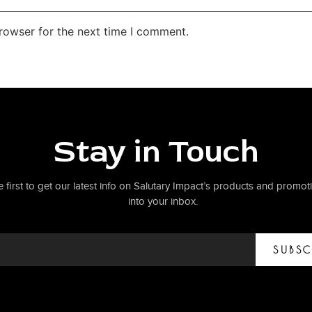
rowser for the next time I comment.
Stay in Touch
e first to get our latest info on Salutary Impact’s products and promoti
into your inbox.
SUBSC