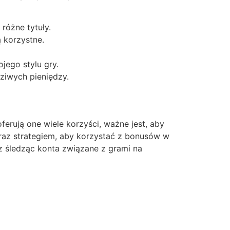
różne tytuły.
ą korzystne.
jego stylu gry.
ziwych pieniędzy.
erują one wiele korzyści, ważne jest, aby
raz strategiem, aby korzystać z bonusów w
 śledząc konta związane z grami na