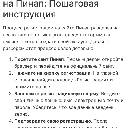
на Пинап: Пошаговая
инструкция
Процесс регистрации на сайте Пинап разделен на
несколько простых шагов, следуя которым вы
сможете легко создать свой аккаунт. Давайте
разберем этот процесс более детально:
Посетите сайт Пинап
. Первым делом откройте
браузер и перейдите на официальный сайт.
Нажмите на кнопку регистрации
. На главной
странице найдите кнопку «Регистрация» и
нажмите на неё.
Заполните регистрационную форму
. Введите
свои личные данные: имя, электронную почту и
пароль. Убедитесь, что все данные введены
верно.
Подтвердите свою регистрацию
. После
заполнения формы вам может понадобиться