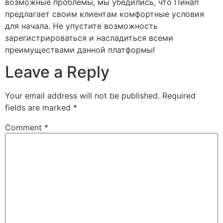
возможные проблемы, мы убедились, что Пинап
предлагает своим клиентам комфортные условия
для начала. Не упустите возможность
зарегистрироваться и насладиться всеми
преимуществами данной платформы!
Leave a Reply
Your email address will not be published.
Required
fields are marked
*
Comment
*