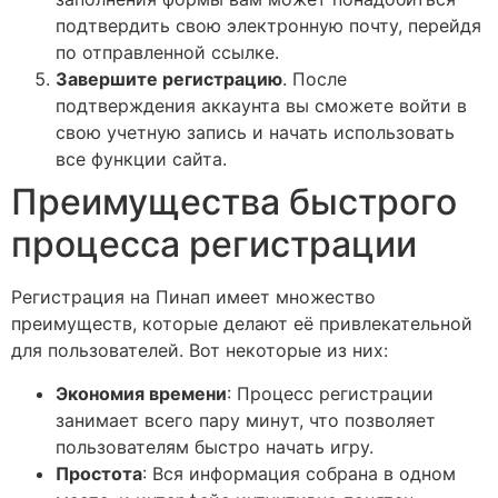
подтвердить свою электронную почту, перейдя
по отправленной ссылке.
Завершите регистрацию
. После
подтверждения аккаунта вы сможете войти в
свою учетную запись и начать использовать
все функции сайта.
Преимущества быстрого
процесса регистрации
Регистрация на Пинап имеет множество
преимуществ, которые делают её привлекательной
для пользователей. Вот некоторые из них:
Экономия времени
: Процесс регистрации
занимает всего пару минут, что позволяет
пользователям быстро начать игру.
Простота
: Вся информация собрана в одном