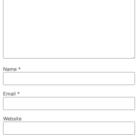
Name
*
Email
*
Website