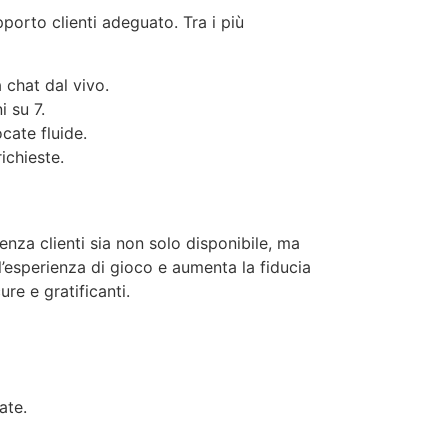
orto clienti adeguato. Tra i più
 chat dal vivo.
 su 7.
cate fluide.
ichieste.
stenza clienti sia non solo disponibile, ma
l’esperienza di gioco e aumenta la fiducia
re e gratificanti.
ate.