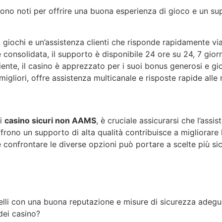
no noti per offrire una buona esperienza di gioco e un supp
 giochi e un’assistenza clienti che risponde rapidamente via
onsolidata, il supporto è disponibile 24 ore su 24, 7 giorni
iente, il casino è apprezzato per i suoi bonus generosi e gio
gliori, offre assistenza multicanale e risposte rapide alle r
ei
casino sicuri non AAMS
, è cruciale assicurarsi che l’assi
frono un supporto di alta qualità contribuisce a migliorare 
e confrontare le diverse opzioni può portare a scelte più sicu
elli con una buona reputazione e misure di sicurezza adegu
dei casino?