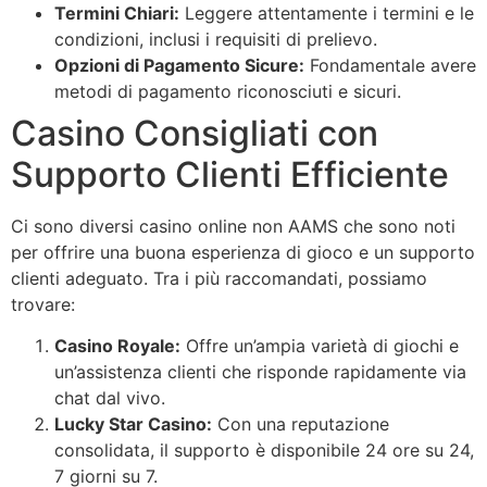
Termini Chiari:
Leggere attentamente i termini e le
condizioni, inclusi i requisiti di prelievo.
Opzioni di Pagamento Sicure:
Fondamentale avere
metodi di pagamento riconosciuti e sicuri.
Casino Consigliati con
Supporto Clienti Efficiente
Ci sono diversi casino online non AAMS che sono noti
per offrire una buona esperienza di gioco e un supporto
clienti adeguato. Tra i più raccomandati, possiamo
trovare:
Casino Royale:
Offre un’ampia varietà di giochi e
un’assistenza clienti che risponde rapidamente via
chat dal vivo.
Lucky Star Casino:
Con una reputazione
consolidata, il supporto è disponibile 24 ore su 24,
7 giorni su 7.