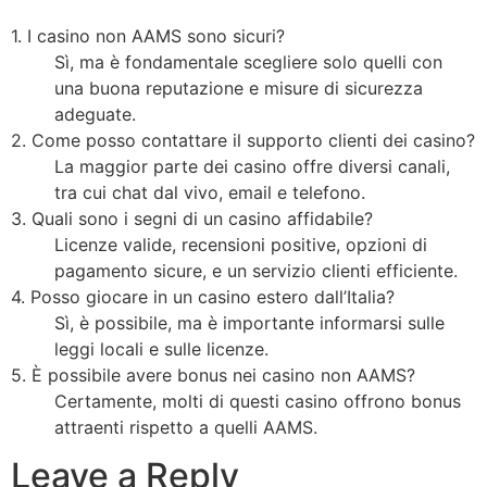
1. I casino non AAMS sono sicuri?
Sì, ma è fondamentale scegliere solo quelli con
una buona reputazione e misure di sicurezza
adeguate.
2. Come posso contattare il supporto clienti dei casino?
La maggior parte dei casino offre diversi canali,
tra cui chat dal vivo, email e telefono.
3. Quali sono i segni di un casino affidabile?
Licenze valide, recensioni positive, opzioni di
pagamento sicure, e un servizio clienti efficiente.
4. Posso giocare in un casino estero dall’Italia?
Sì, è possibile, ma è importante informarsi sulle
leggi locali e sulle licenze.
5. È possibile avere bonus nei casino non AAMS?
Certamente, molti di questi casino offrono bonus
attraenti rispetto a quelli AAMS.
Leave a Reply