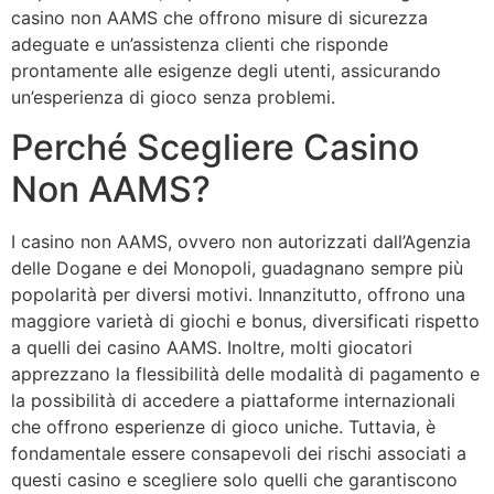
casino non AAMS che offrono misure di sicurezza
adeguate e un’assistenza clienti che risponde
prontamente alle esigenze degli utenti, assicurando
un’esperienza di gioco senza problemi.
Perché Scegliere Casino
Non AAMS?
I casino non AAMS, ovvero non autorizzati dall’Agenzia
delle Dogane e dei Monopoli, guadagnano sempre più
popolarità per diversi motivi. Innanzitutto, offrono una
maggiore varietà di giochi e bonus, diversificati rispetto
a quelli dei casino AAMS. Inoltre, molti giocatori
apprezzano la flessibilità delle modalità di pagamento e
la possibilità di accedere a piattaforme internazionali
che offrono esperienze di gioco uniche. Tuttavia, è
fondamentale essere consapevoli dei rischi associati a
questi casino e scegliere solo quelli che garantiscono