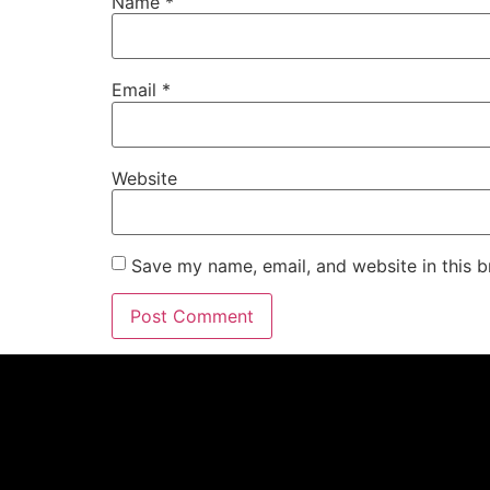
Name
*
Email
*
Website
Save my name, email, and website in this b