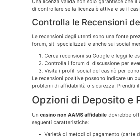
Una licenza valida non solo garantisce che il
di controllare se la licenza è attiva e se il cas
Controlla le Recensioni de
Le recensioni degli utenti sono una fonte pre
forum, siti specializzati e anche sui social 
Cerca recensioni su Google e leggi le esp
Controlla i forum di discussione per eve
Visita i profili social del casinò per cono
Le recensioni positive possono indicare un bu
problemi di affidabilità o sicurezza. Prenditi 
Opzioni di Deposito e 
Un
casino non AAMS affidabile
dovrebbe offri
seguenti caratteristiche:
Varietà di metodi di pagamento (carte di 