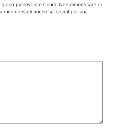
i gioco piacevole e sicura. Non dimenticare di
sioni e consigli anche sui social per una