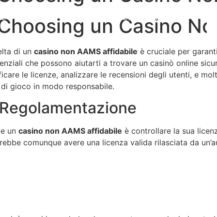
e
About Us
Our Services
r Choosing un Casino N
Book A Stay
elta di un
casino non AAMS affidabile
è cruciale per garanti
nziali che possono aiutarti a trovare un casinò online sicu
re le licenze, analizzare le recensioni degli utenti, e molt
a di gioco in modo responsabile.
la Regolamentazione
ie un
casino non AAMS affidabile
è controllare la sua licen
ebbe comunque avere una licenza valida rilasciata da un’au