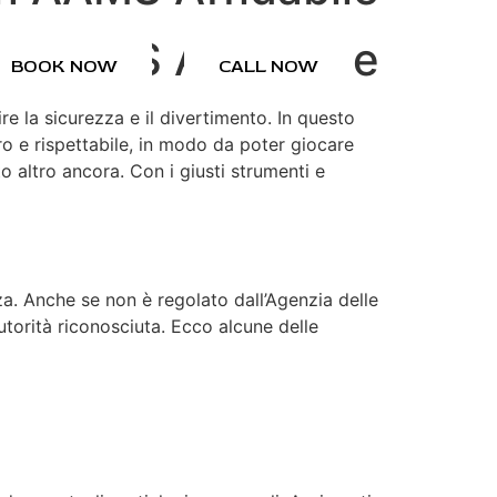
on AAMS Affidabile
BOOK NOW
CALL NOW
re la sicurezza e il divertimento. In questo
ro e rispettabile, in modo da poter giocare
o altro ancora. Con i giusti strumenti e
za. Anche se non è regolato dall’Agenzia delle
torità riconosciuta. Ecco alcune delle