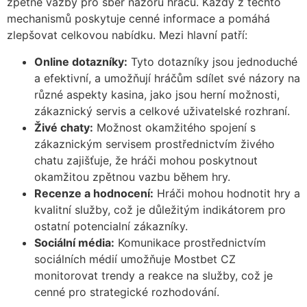
zpětné vazby pro sběr názoru hráčů. Každý z těchto
mechanismů poskytuje cenné informace a pomáhá
zlepšovat celkovou nabídku. Mezi hlavní patří:
Online dotazníky:
Tyto dotazníky jsou jednoduché
a efektivní, a umožňují hráčům sdílet své názory na
různé aspekty kasina, jako jsou herní možnosti,
zákaznický servis a celkové uživatelské rozhraní.
Živé chaty:
Možnost okamžitého spojení s
zákaznickým servisem prostřednictvím živého
chatu zajišťuje, že hráči mohou poskytnout
okamžitou zpětnou vazbu během hry.
Recenze a hodnocení:
Hráči mohou hodnotit hry a
kvalitní služby, což je důležitým indikátorem pro
ostatní potencialní zákazníky.
Sociální média:
Komunikace prostřednictvím
sociálních médií umožňuje Mostbet CZ
monitorovat trendy a reakce na služby, což je
cenné pro strategické rozhodování.