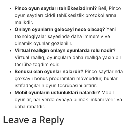
Pinco oyun saytları təhlükəsizdirmi?
Bəli, Pinco
oyun saytları ciddi təhlükəsizlik protokollarına
malikdir.
Onlayn oyunların gələcəyi necə olacaq?
Yeni
texnologiyalar sayəsində daha immersiv və
dinamik oyunlar gözlənilir.
Virtual reallığın onlayn oyunlarda rolu nədir?
Virtual reallıq, oyunçulara daha reallığa yaxın bir
təcrübə təqdim edir.
Bonusu olan oyunlar nələrdir?
Pinco saytlarında
çoxsaylı bonus proqramları mövcuddur, bunlar
istifadəçilərin oyun təcrübəsini artırır.
Mobil oyunların üstünlükləri nələrdir?
Mobil
oyunlar, hər yerdə oynaya bilmək imkanı verir və
daha rahatdır.
Leave a Reply