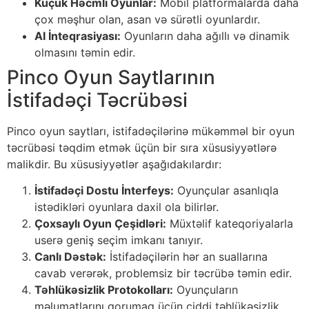
Küçük Həcmli Oyunlar:
Mobil platformalarda daha
çox məşhur olan, asan və sürətli oyunlardır.
AI İnteqrasiyası:
Oyunların daha ağıllı və dinamik
olmasını təmin edir.
Pinco Oyun Saytlarının
İstifadəçi Təcrübəsi
Pinco oyun saytları, istifadəçilərinə mükəmməl bir oyun
təcrübəsi təqdim etmək üçün bir sıra xüsusiyyətlərə
malikdir. Bu xüsusiyyətlər aşağıdakılardır:
İstifadəçi Dostu İnterfeys:
Oyunçular asanlıqla
istədikləri oyunlara daxil ola bilirlər.
Çoxsaylı Oyun Çeşidləri:
Müxtəlif kateqoriyalarla
userə geniş seçim imkanı tanıyır.
Canlı Dəstək:
İstifadəçilərin hər an suallarına
cavab verərək, problemsiz bir təcrübə təmin edir.
Təhlükəsizlik Protokolları:
Oyunçuların
məlumatlarını qorumaq üçün ciddi təhlükəsizlik