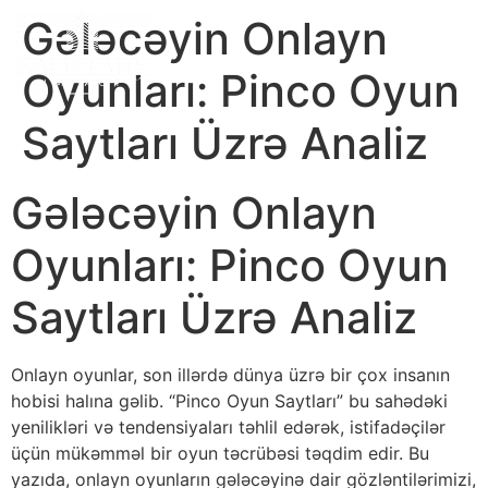
Gələcəyin Onlayn
Oyunları: Pinco Oyun
Saytları Üzrə Analiz
Gələcəyin Onlayn
Oyunları: Pinco Oyun
Saytları Üzrə Analiz
Onlayn oyunlar, son illərdə dünya üzrə bir çox insanın
hobisi halına gəlib. “Pinco Oyun Saytları” bu sahədəki
yenilikləri və tendensiyaları təhlil edərək, istifadəçilər
üçün mükəmməl bir oyun təcrübəsi təqdim edir. Bu
yazıda, onlayn oyunların gələcəyinə dair gözləntilərimizi,