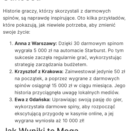
Historie graczy, którzy skorzystali z darmowych
spinów, są naprawdę inspirujące. Oto kilka przykładów,
które pokazują, jak niewiele potrzeba, aby zmienić
swoje życie:
Anna z Warszawy:
Dzięki 30 darmowym spinom
wygrała 5 000 zł na automacie Starburst. Po tym
sukcesie zaczęła regularnie grać, wykorzystując
strategię zarządzania budżetem.
Krzysztof z Krakowa:
Zainwestował jedynie 50 zł
na początek, a poprzez wygrane z darmowych
spinów osiągnął 15 000 zł w ciągu miesiąca. Jego
historia przyciągnęła uwagę lokalnych mediów.
Ewa z Gdańska:
Uprawiając swoją pasję do gier,
wykorzystała darmowe spiny, aby rozpocząć
ekscytującą przygodę w kasynie online, a jej
wygrana wyniosła aż 10 000 zł!
Jak Wyniki te Mogą