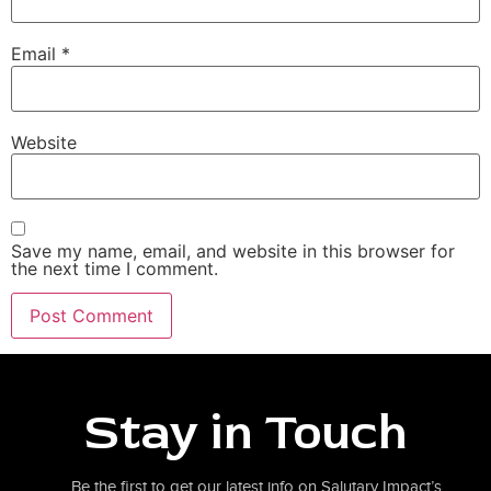
Email
*
Website
Save my name, email, and website in this browser for
the next time I comment.
Stay in Touch
Be the first to get our latest info on Salutary Impact’s