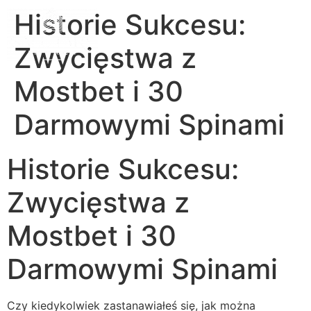
Historie Sukcesu:
Zwycięstwa z
Mostbet i 30
Darmowymi Spinami
Historie Sukcesu:
Zwycięstwa z
Mostbet i 30
Darmowymi Spinami
Czy kiedykolwiek zastanawiałeś się, jak można